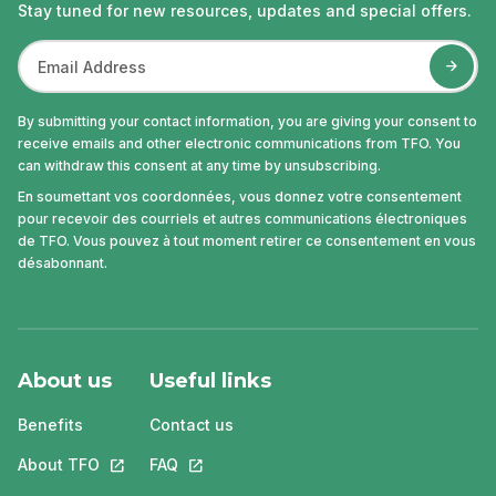
Stay tuned for new resources, updates and special offers.
By submitting your contact information, you are giving your consent to
receive emails and other electronic communications from TFO. You
can withdraw this consent at any time by unsubscribing.
En soumettant vos coordonnées, vous donnez votre consentement
pour recevoir des courriels et autres communications électroniques
de TFO. Vous pouvez à tout moment retirer ce consentement en vous
désabonnant.
About us
Useful links
Benefits
Contact us
About TFO
This link will open in a new tab.
FAQ
This link will open in a new tab.