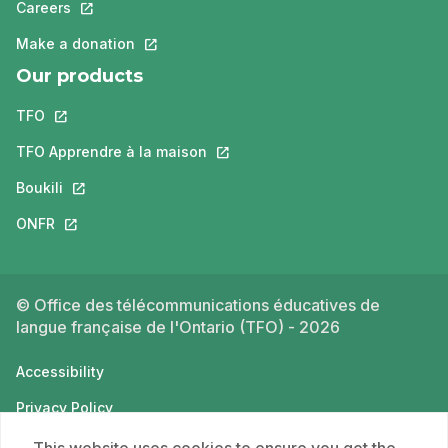
Careers
This link will open in a new tab.
Make a donation
This link will open in a new tab.
Our products
TFO
This link will open in a new tab.
TFO Apprendre à la maison
This link will open in a new tab.
Boukili
This link will open in a new tab.
ONFR
This link will open in a new tab.
© Office des télécommunications éducatives de
langue française de l'Ontario (TFO) - 2026
Accessibility
Privacy Policy
Terms of use