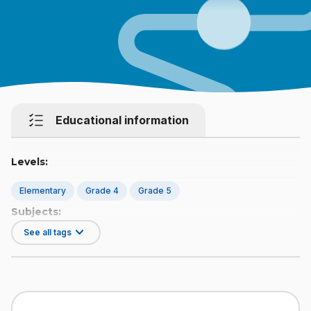
Educational information
Levels:
Elementary
Grade 4
Grade 5
Subjects:
See all tags
Français
Rédaction
Mathematics
Financial Literacy
Number
Skills: