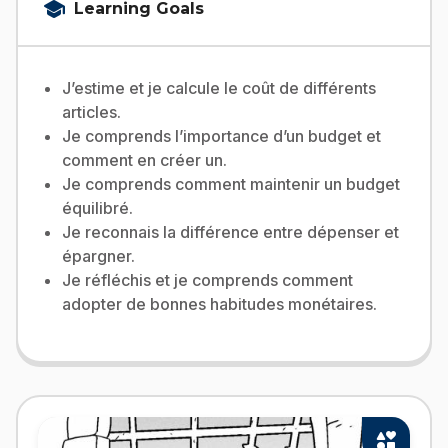
school
Learning Goals
Self-Directed Learning
Critical Thinking
Problem Solving
J’estime et je calcule le coût de différents
articles.
Je comprends l’importance d’un budget et
comment en créer un.
Je comprends comment maintenir un budget
équilibré.
Je reconnais la différence entre dépenser et
épargner.
Je réfléchis et je comprends comment
adopter de bonnes habitudes monétaires.
interests