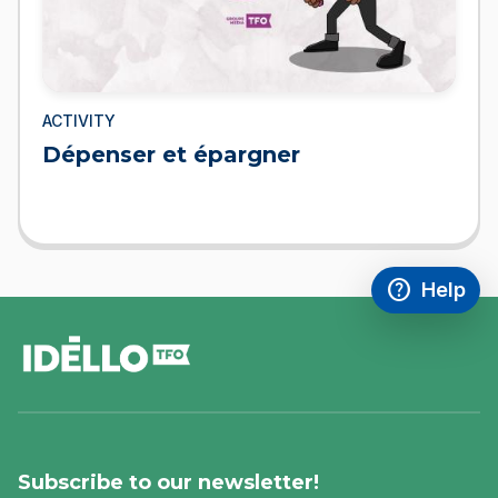
ACTIVITY
Dépenser et épargner
help
Help
Access FAQ
,This link w
footer
Subscribe to our newsletter!