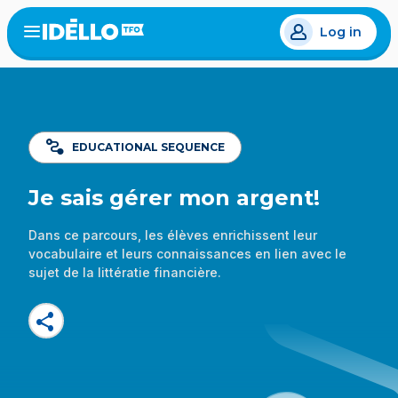
Skip
Log in
to
Open
the
main
menu
content
EDUCATIONAL SEQUENCE
Je sais gérer mon argent!
Dans ce parcours, les élèves enrichissent leur
vocabulaire et leurs connaissances en lien avec le
sujet de la littératie financière.
share