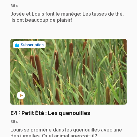
36 s
.
Josée et Louis font le manège: Les tasses de thé.
Ils ont beaucoup de plaisir!
Subscription
play_circle
.
E4
: Petit Été : Les quenouilles
38 s
.
Louis se promène dans les quenouilles avec une
des jumelles. Quel animal aperçoit-il?