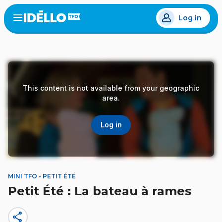
Skip
Log in
to
Open
the
main
menu
content
This content is not available from your geographic
area.
Log in
MINI TFO - PETIT ÉTÉ
Petit Été : La bateau à rames
share