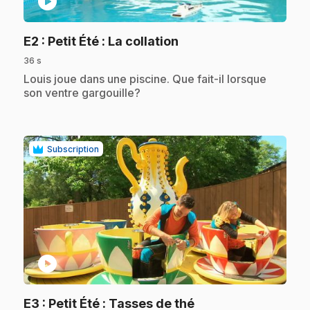
play_circle
.
E2
: Petit Été : La collation
36 s
.
Louis joue dans une piscine. Que fait-il lorsque
son ventre gargouille?
Subscription
play_circle
.
E3
: Petit Été : Tasses de thé