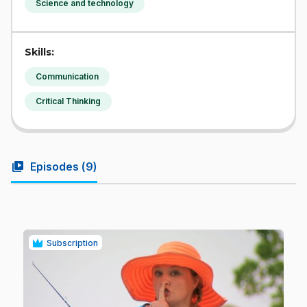
Science and technology
Skills:
Communication
Critical Thinking
video_library
Episodes (
9
)
Subscription