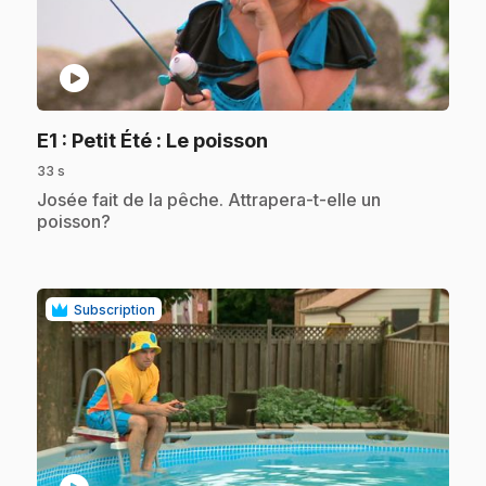
play_circle
.
E1
: Petit Été : Le poisson
33 s
.
Josée fait de la pêche. Attrapera-t-elle un
poisson?
Subscription