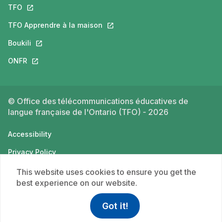
TFO
This link will open in a new tab.
TFO Apprendre à la maison
This link will open in a new tab.
Boukili
This link will open in a new tab.
ONFR
This link will open in a new tab.
© Office des télécommunications éducatives de
langue française de l'Ontario (TFO) - 2026
Accessibility
Privacy Policy
Terms of use
This website uses cookies to ensure you get the
best experience on our website.
Got it!