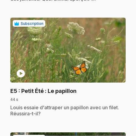
Subscription
play_circle
.
E5
: Petit Été : Le papillon
44 s
.
Louis essaie d'attraper un papillon avec un filet.
Réussira-t-il?