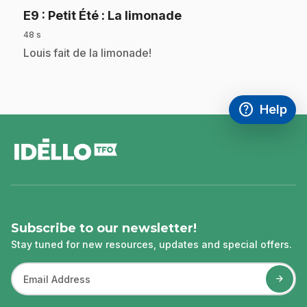
.
E9
: Petit Été : La limonade
48 s
.
Louis fait de la limonade!
help
Help
Access FAQ
,This link w
footer
Subscribe to our newsletter!
Stay tuned for new resources, updates and special offers.