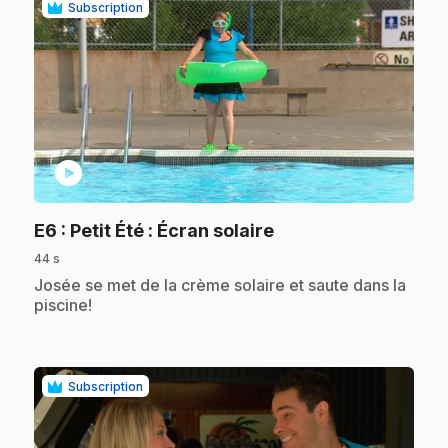
Subscription
play_circle
.
E6
: Petit Été : Écran solaire
44 s
.
Josée se met de la crème solaire et saute dans la
piscine!
Subscription