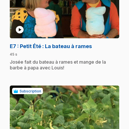
play_circle
.
E7
: Petit Été : La bateau à rames
45 s
.
Josée fait du bateau à rames et mange de la
barbe à papa avec Louis!
Subscription