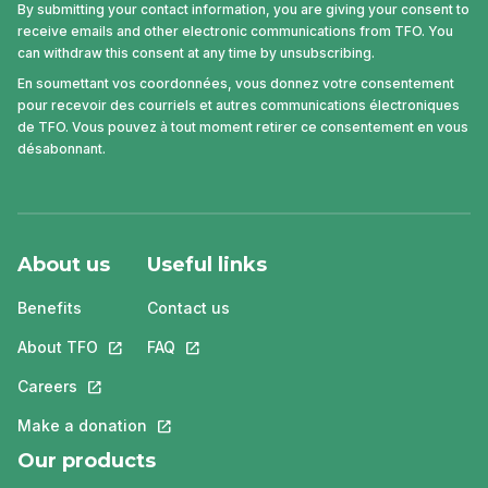
By submitting your contact information, you are giving your consent to
receive emails and other electronic communications from TFO. You
can withdraw this consent at any time by unsubscribing.
En soumettant vos coordonnées, vous donnez votre consentement
pour recevoir des courriels et autres communications électroniques
de TFO. Vous pouvez à tout moment retirer ce consentement en vous
désabonnant.
About us
Useful links
Benefits
Contact us
About TFO
This link will open in a new tab.
FAQ
This link will open in a new tab.
Careers
This link will open in a new tab.
Make a donation
This link will open in a new tab.
Our products