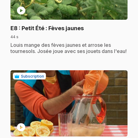
play_circle
.
E8
: Petit Été : Fèves jaunes
44 s
.
Louis mange des fèves jaunes et arrose les
tournesols. Josée joue avec ses jouets dans l'eau!
Subscription
play_circle