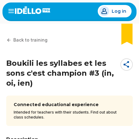
Skip
Log in
to
Open
the
main
menu
content
Back to training
Boukili les syllabes et les
share
sons c'est champion #3 (in,
oi, ien)
Connected educational experience
Intended for teachers with their students. Find out about
class schedules.