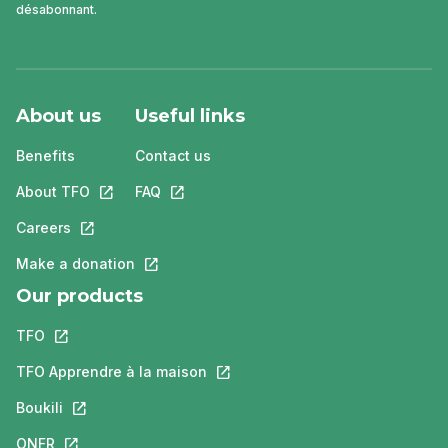
désabonnant.
About us
Useful links
Benefits
Contact us
About TFO
This link will open in a new tab.
FAQ
This link will open in a new tab.
Careers
This link will open in a new tab.
Make a donation
This link will open in a new tab.
Our products
TFO
This link will open in a new tab.
TFO Apprendre à la maison
This link will open in a new tab.
Boukili
This link will open in a new tab.
ONFR
This link will open in a new tab.