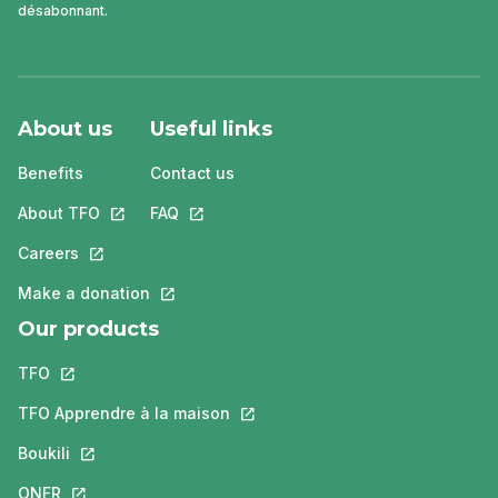
désabonnant.
About us
Useful links
Benefits
Contact us
About TFO
This link will open in a new tab.
FAQ
This link will open in a new tab.
Careers
This link will open in a new tab.
Make a donation
This link will open in a new tab.
Our products
TFO
This link will open in a new tab.
TFO Apprendre à la maison
This link will open in a new tab.
Boukili
This link will open in a new tab.
ONFR
This link will open in a new tab.