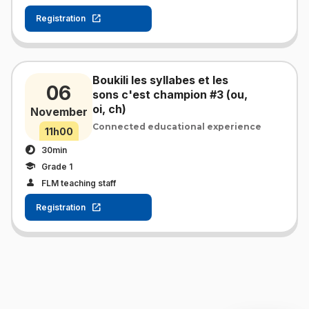
Registration
Boukili les syllabes et les
06
sons c'est champion #3 (ou,
oi, ch)
November
Connected educational experience
11h00
30min
Grade 1
FLM teaching staff
Registration