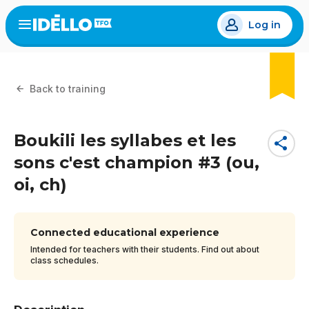
Skip
Log in
to
Open
the
main
menu
content
Back to training
Boukili les syllabes et les
share
sons c'est champion #3 (ou,
oi, ch)
Connected educational experience
Intended for teachers with their students. Find out about
class schedules.