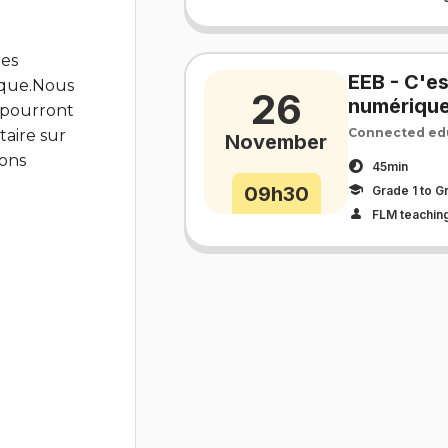
les
EEB - C'es
ique.Nous
26
numériqu
s pourront
Connected edu
aire sur
November
rons
45min
09h30
Grade 1 to G
FLM teaching