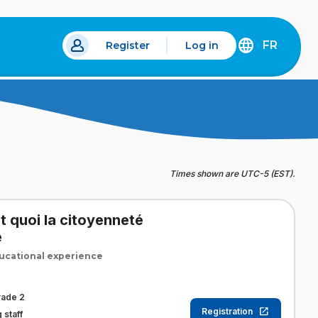
FR
Register
Log in
 a new tab.
DÉCOUVREZ
LA
VERSION
EN
FRANÇAIS
DU
SITE
IDÉLLO.
Times shown are UTC-5 (EST).
t quoi la citoyenneté
e
cational experience
rade 2
Registration
 staff