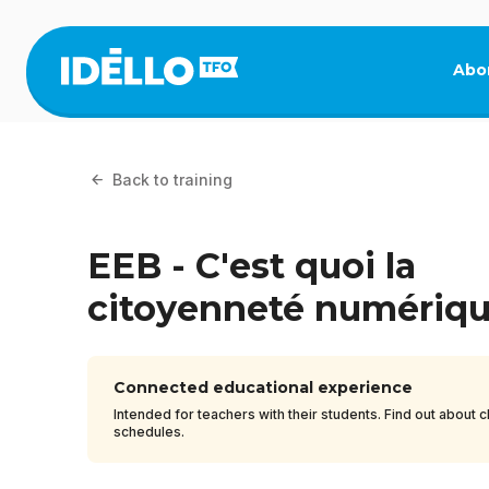
Skip
to
main
Abo
content
Back to training
EEB - C'est quoi la
citoyenneté numériq
Connected educational experience
Intended for teachers with their students. Find out about c
schedules.