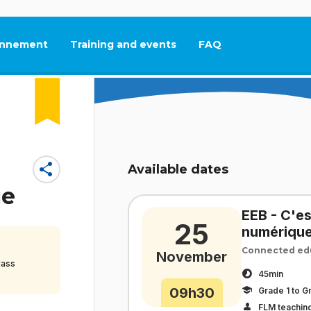
nnement
Training and events
FAQ
This link will open in
share
Available dates
ue
EEB - C'es
25
numériqu
Connected edu
November
lass
45min
09h30
Grade 1 to G
FLM teaching