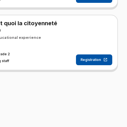
t quoi la citoyenneté
e
cational experience
rade 2
Registration
 staff