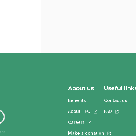
About us
Useful link
Benefits
Contact us
About TFO
This link will open in
FAQ
This link w
Careers
This link will open in a 
ent
Make a donation
This link will 