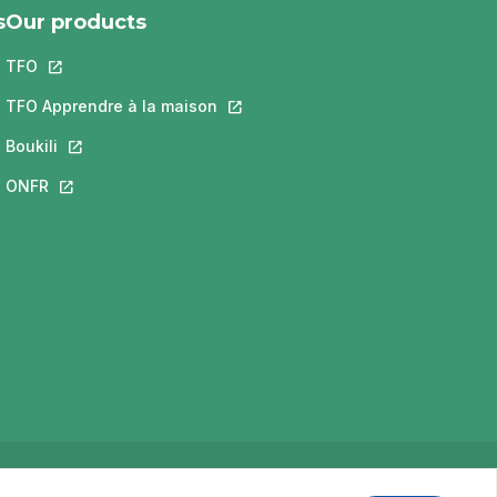
s
Our products
TFO
This link will open in a new tab.
 a new tab.
ill open in a new tab.
TFO Apprendre à la maison
This link will open in a new tab.
new tab.
Boukili
This link will open in a new tab.
open in a new tab.
ONFR
This link will open in a new tab.
Privacy Policy
Terms of use