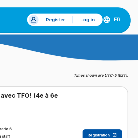
FR
Register
Log in
 a new tab.
DÉCOUVREZ
LA
VERSION
EN
FRANÇAIS
DU
SITE
IDÉLLO.
Times shown are UTC-5 (EST).
 avec TFO! (4e à 6e
rade 6
Registration
 staff