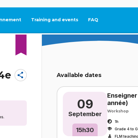
nnement
Training and events
FAQ
This link will open in
(4e
share
Available dates
Enseigner
09
année)
Workshop
September
es.
1h
15h30
Grade 4 to G
FLM teaching