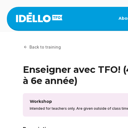
Skip
to
main
Abo
content
Back to training
Enseigner avec TFO! 
à 6e année)
Workshop
Intended for teachers only. Are given outside of class tim