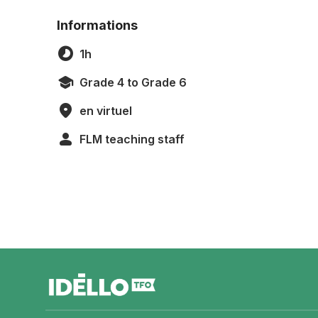
Informations
1h
Grade 4 to Grade 6
en virtuel
FLM teaching staff
footer