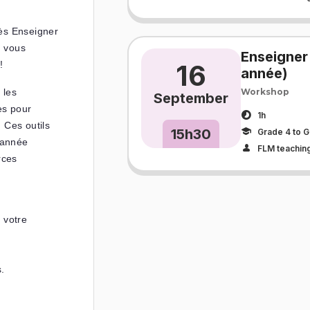
rès Enseigner
s vous
Enseigner
s!
16
année)
 les
Workshop
September
es pour
1h
 Ces outils
15h30
Grade 4 to G
e année
FLM teaching
rces
 votre
s.