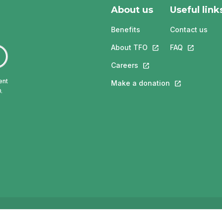
About us
Useful link
Benefits
Contact us
About TFO
This link will open in
FAQ
This link w
Careers
This link will open in a 
ent
Make a donation
This link will 
.
ngue française de l'Ontario (TFO) - 2026
Accessibility