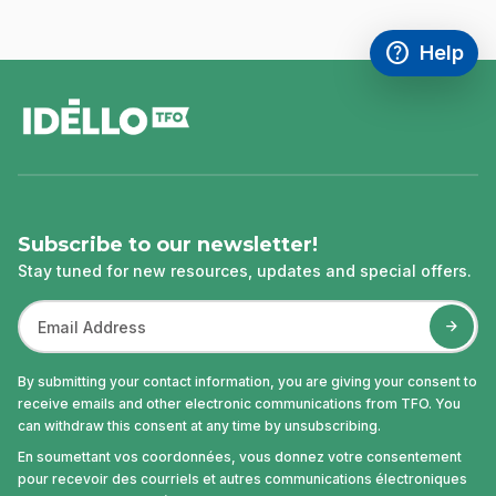
help
Help
Access FAQ
,This link w
footer
Subscribe to our newsletter!
Stay tuned for new resources, updates and special offers.
By submitting your contact information, you are giving your consent to
receive emails and other electronic communications from TFO. You
can withdraw this consent at any time by unsubscribing.
En soumettant vos coordonnées, vous donnez votre consentement
pour recevoir des courriels et autres communications électroniques