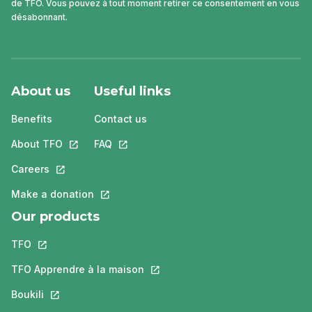
de TFO. Vous pouvez à tout moment retirer ce consentement en vous
désabonnant.
About us
Useful links
Benefits
Contact us
About TFO
This link will open in a new tab.
FAQ
This link will open in a new tab.
Careers
This link will open in a new tab.
Make a donation
This link will open in a new tab.
Our products
TFO
This link will open in a new tab.
TFO Apprendre à la maison
This link will open in a new tab.
Boukili
This link will open in a new tab.