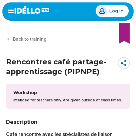
Skip
Log in
to
Open
the
main
menu
content
Back to training
Rencontres café partage-
share
apprentissage (PIPNPE)
Workshop
Intended for teachers only. Are given outside of class times.
Description
Café rencontre avec les spécialistes de liaison