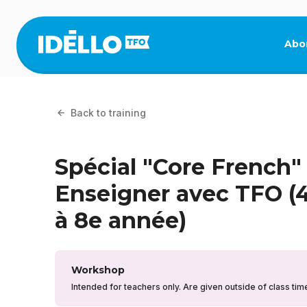
Skip
to
main
Abo
content
Back to training
Spécial "Core French" 
Enseigner avec TFO (
à 8e année)
Workshop
Intended for teachers only. Are given outside of class tim