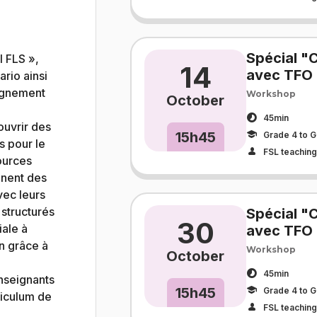
Spécial "
l FLS »,
14
avec TFO 
rio ainsi
eignement
Workshop
October
45min
ouvrir des
15h45
Grade 4 to G
s pour le
FSL teaching 
ources
nnent des
vec leurs
structurés
Spécial "
30
iale à
avec TFO 
on grâce à
Workshop
October
45min
nseignants
15h45
Grade 4 to G
riculum de
FSL teaching 