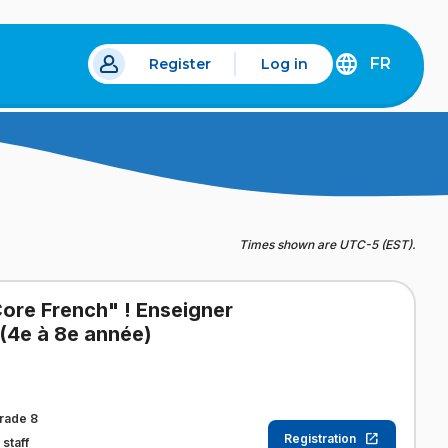
FR
Register
Log in
 a new tab.
DÉCOUVREZ
LA
VERSION
EN
FRANÇAIS
DU
SITE
IDÉLLO.
Times shown are UTC-5 (EST).
Core French" ! Enseigner
(4e à 8e année)
rade 8
Registration
staff