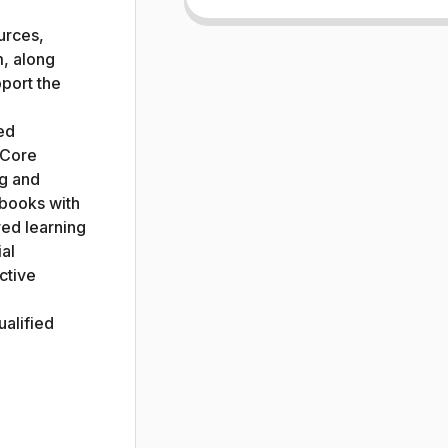
urces,
m, along
pport the
ted
 Core
ng and
 books with
red learning
al
ctive
alified