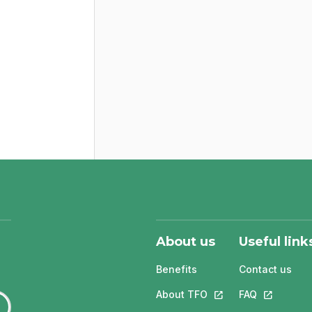
About us
Useful link
Benefits
Contact us
About TFO
This link will open in
FAQ
This link w