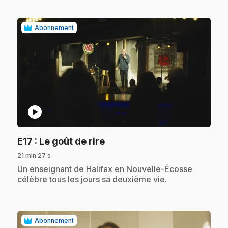
Abonnement
play_circle
.
E17
: Le goût de rire
21 min 27 s
.
Un enseignant de Halifax en Nouvelle-Écosse
célèbre tous les jours sa deuxième vie.
Abonnement