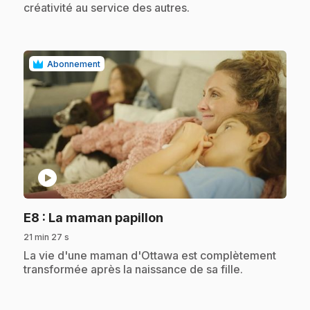
créativité au service des autres.
Abonnement
play_circle
.
E8
: La maman papillon
21 min 27 s
.
La vie d'une maman d'Ottawa est complètement
transformée après la naissance de sa fille.