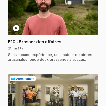
play_circle
.
E10
: Brasser des affaires
21 min 27 s
.
Sans aucune expérience, un amateur de bières
artisanales fonde deux brasseries à succès.
Abonnement