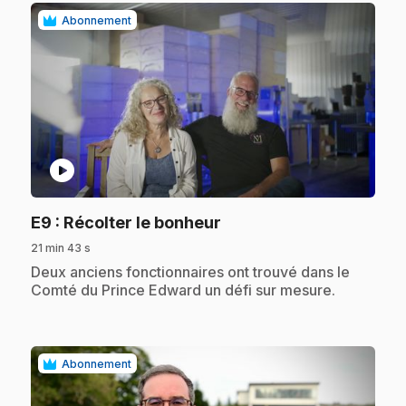
Abonnement
play_circle
.
E9
: Récolter le bonheur
21 min 43 s
.
Deux anciens fonctionnaires ont trouvé dans le
Comté du Prince Edward un défi sur mesure.
Abonnement