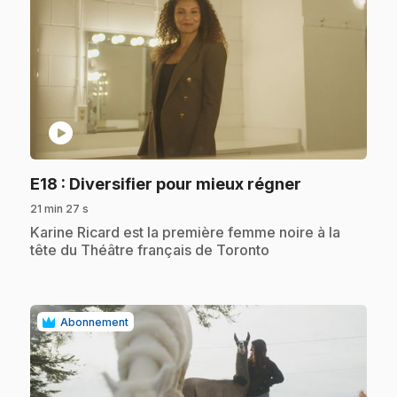
play_circle
.
E18
: Diversifier pour mieux régner
21 min 27 s
.
Karine Ricard est la première femme noire à la
tête du Théâtre français de Toronto
Abonnement