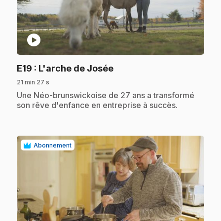
play_circle
.
E19
: L'arche de Josée
21 min 27 s
.
Une Néo-brunswickoise de 27 ans a transformé
son rêve d'enfance en entreprise à succès.
Abonnement