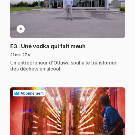
play_circle
.
E3
: Une vodka qui fait meuh
21 min 27 s
.
Un entrepreneur d'Ottawa souhaite transformer
des déchets en alcool.
Abonnement