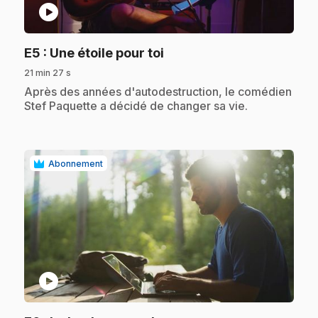
play_circle
.
E5
: Une étoile pour toi
21 min 27 s
.
Après des années d'autodestruction, le comédien
Stef Paquette a décidé de changer sa vie.
Abonnement
play_circle