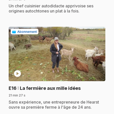
.
Un chef cuisinier autodidacte apprivoise ses
origines autochtones un plat à la fois.
Abonnement
play_circle
.
E16
: La fermière aux mille idées
21 min 27 s
.
Sans expérience, une entrepreneure de Hearst
ouvre sa première ferme à l'âge de 24 ans.