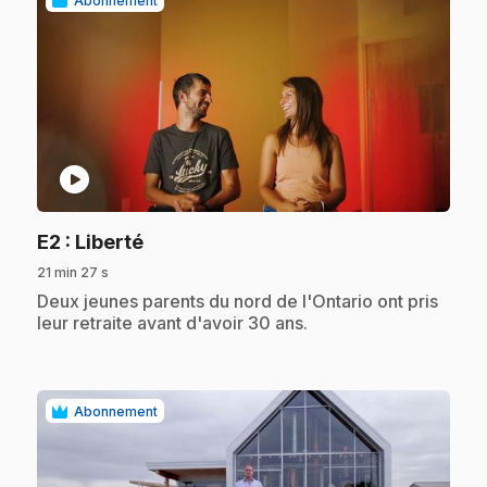
Abonnement
play_circle
.
E2
: Liberté
21 min 27 s
.
Deux jeunes parents du nord de l'Ontario ont pris
leur retraite avant d'avoir 30 ans.
Abonnement