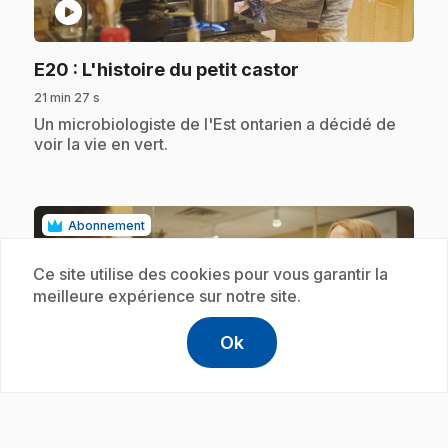
play_circle
.
E20
: L'histoire du petit castor
21 min 27 s
.
Un microbiologiste de l'Est ontarien a décidé de
voir la vie en vert.
Abonnement
Ce site utilise des cookies pour vous garantir la
meilleure expérience sur notre site.
Ok
help
Aide
Accéder à l
,Ce lien s'
play_circle
.
E21
: Pour l'amour du pain