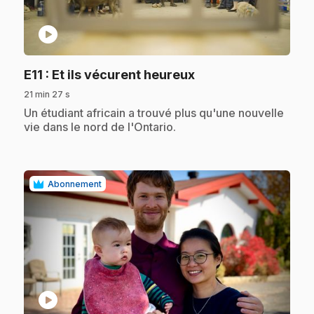
play_circle
.
E11
: Et ils vécurent heureux
21 min 27 s
.
Un étudiant africain a trouvé plus qu'une nouvelle
vie dans le nord de l'Ontario.
Abonnement
play_circle