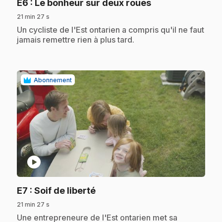
.
E6
: Le bonheur sur deux roues
21 min 27 s
.
Un cycliste de l'Est ontarien a compris qu'il ne faut
jamais remettre rien à plus tard.
Abonnement
play_circle
.
E7
: Soif de liberté
21 min 27 s
.
Une entrepreneure de l'Est ontarien met sa