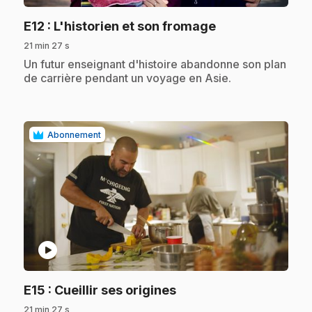
.
E12
: L'historien et son fromage
21 min 27 s
.
Un futur enseignant d'histoire abandonne son plan
de carrière pendant un voyage en Asie.
Abonnement
play_circle
.
E15
: Cueillir ses origines
21 min 27 s