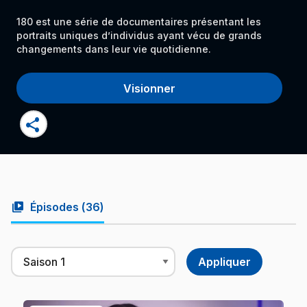
180 est une série de documentaires présentant les
portraits uniques d’individus ayant vécu de grands
changements dans leur vie quotidienne.
Visionner
share
video_library
Épisodes (
36
)