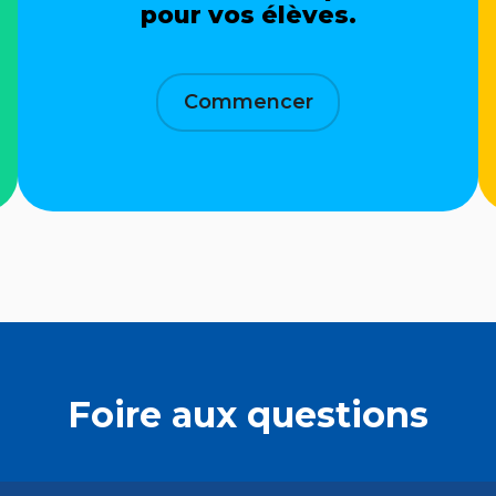
pour vos élèves.
Commencer
giques
qui
du
 l'Ontario.
Foire aux questions