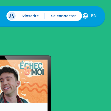
EN
S'inscrire
Se connecter
s un nouvel onglet.
DISCOVER
THE
ENGLISH
VERSION
OF
IDÉLLO.