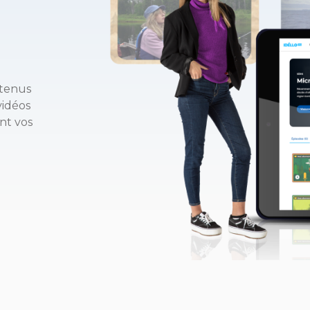
ntenus
vidéos
nt vos