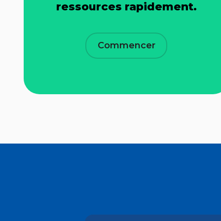
ressources rapidement.
Commencer
Outils pédago
Des stratégies et des idées 
répondent aux exigences 
curriculum du ministère de