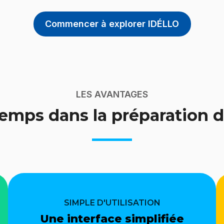
Commencer à explorer IDÉLLO
ques
LES AVANTAGES
emps dans la préparation d
sants, faciles
c vos élèves.
SIMPLE D'UTILISATION
Une interface simplifiée