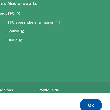
les
Nos produits
nous
TFO
Ce lien s'ouvrira dans un nouvel onglet.
ra dans un nouvel onglet.
s'ouvrira dans un nouvel onglet.
TFO apprendre à la maison
Ce lien s'ouvrira dans un nouvel
 un nouvel onglet.
Boukili
Ce lien s'ouvrira dans un nouvel onglet.
dans un nouvel onglet.
ONFR
Ce lien s'ouvrira dans un nouvel onglet.
ditions
Politique de
tilisation
confidentialité
Ok