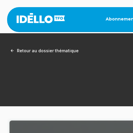
Aller
au
contenu
Abonnemen
principal
Retour au dossier thématique