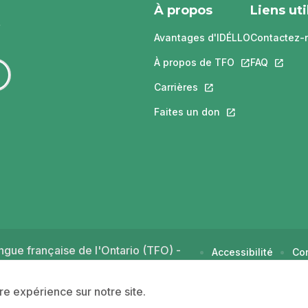
À propos
Liens uti
Avantages d'IDÉLLO
Contactez-
À propos de TFO
Ce lien s'ouvri
FAQ
Ce lien 
Carrières
Ce lien s'ouvrira dans
Faites un don
Ce lien s'ouvrira 
gue française de l'Ontario (TFO) -
Accessibilité
Con
d'u
ure expérience sur notre site.