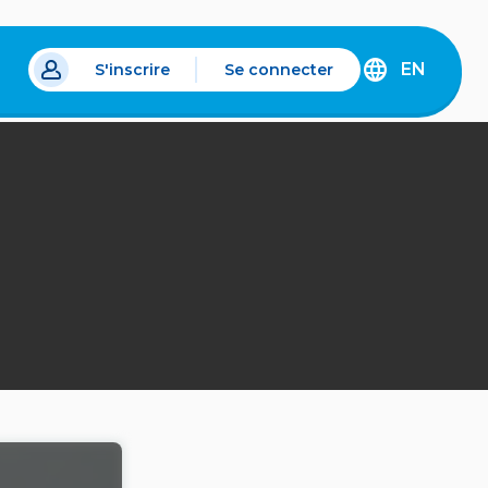
EN
S'inscrire
Se connecter
s un nouvel onglet.
DISCOVER
THE
ENGLISH
VERSION
OF
IDÉLLO.