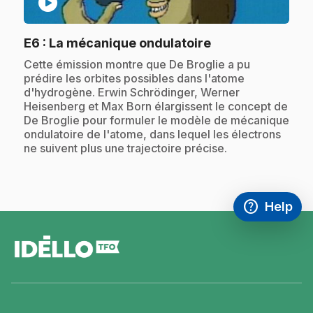
play_circle
.
E6
: La mécanique ondulatoire
.
Cette émission montre que De Broglie a pu
prédire les orbites possibles dans l'atome
d'hydrogène. Erwin Schrödinger, Werner
Heisenberg et Max Born élargissent le concept de
De Broglie pour formuler le modèle de mécanique
ondulatoire de l'atome, dans lequel les électrons
ne suivent plus une trajectoire précise.
help
Help
Access FAQ
,This link w
footer