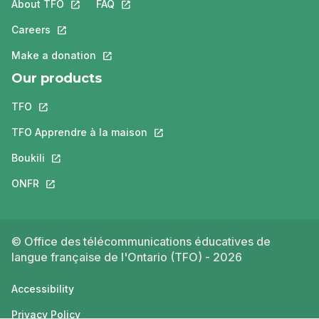
About TFO
This link will open in a new tab.
FAQ
This link will open in a new tab.
Careers
This link will open in a new tab.
Make a donation
This link will open in a new tab.
Our products
TFO
This link will open in a new tab.
TFO Apprendre à la maison
This link will open in a new tab.
Boukili
This link will open in a new tab.
ONFR
This link will open in a new tab.
© Office des télécommunications éducatives de
langue française de l'Ontario (TFO) - 2026
Accessibility
Privacy Policy