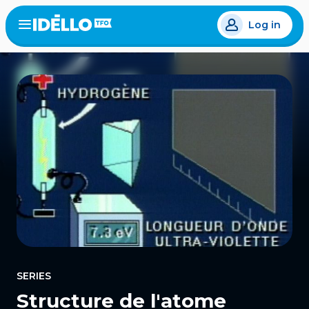
Skip
Log in
to
Open
the
main
menu
content
SERIES
Structure de l'atome