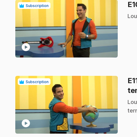
E
Subscription
.
Lou
play_circle
E1
Subscription
te
.
Lou
ter
play_circle