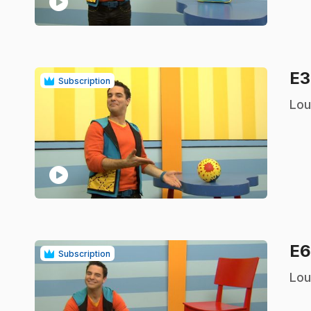
play_circle
E
Subscription
.
Lou
play_circle
E
Subscription
.
Lou