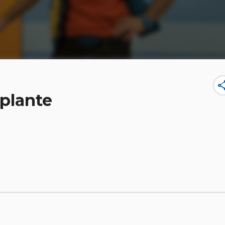
sha
 plante