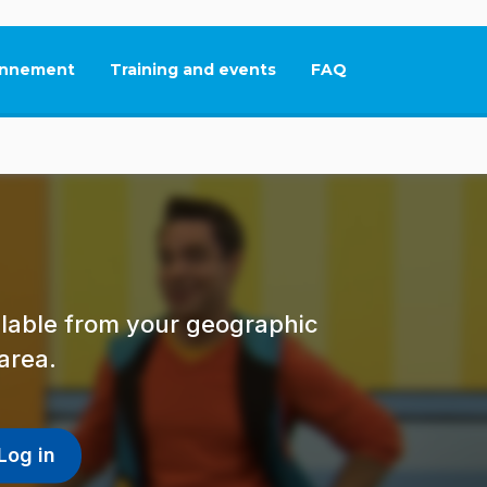
nnement
Training and events
FAQ
This link will open in
ailable from your geographic
area.
Log in