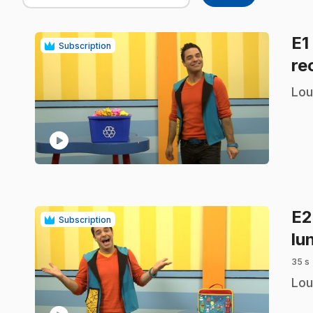
E1
Subscription
re
.
Lou
play_circle
E
Subscription
lu
35 s
.
Lou