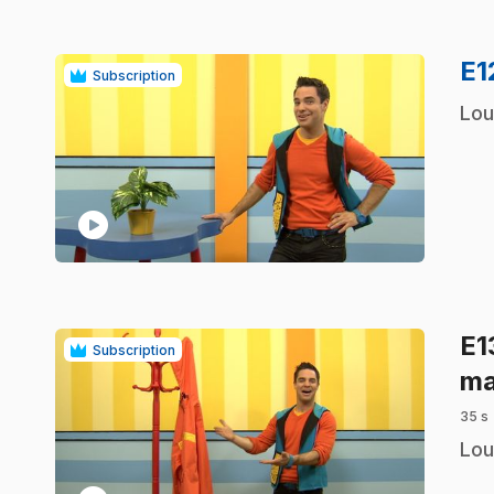
E1
Subscription
.
Lou
play_circle
E1
Subscription
ma
35 s
.
Lou