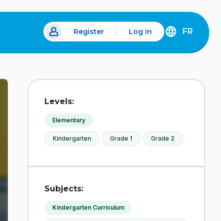
FR
Register
Log in
 a new tab.
DÉCOUVREZ
LA
VERSION
EN
FRANÇAIS
DU
Levels:
SITE
IDÉLLO.
Elementary
Kindergarten
Grade 1
Grade 2
Subjects:
Kindergarten Curriculum