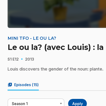
MINI TFO - LE OU LA?
Le ou la? (avec Louis) : la
·
S1
E12
2013
Louis discovers the gender of the noun: plante.
video_library
Episodes (
15
)