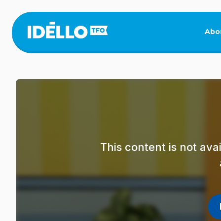
Skip
to
main
Abo
content
This content is not av