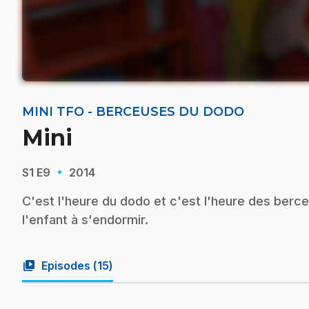
MINI TFO - BERCEUSES DU DODO
Mini
·
S1
E9
2014
C'est l'heure du dodo et c'est l'heure des berc
l'enfant à s'endormir.
video_library
Episodes (
15
)