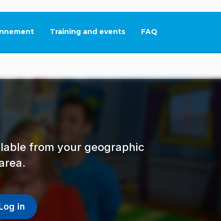
nnement
Training and events
FAQ
This link will open in
ailable from your geographic
area.
Log in