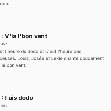
dodo.
.
5
: V'la l'bon vent
 35 s
st l'heure du dodo et c'est l'heure des
ceuses. Louis, Josée et Lexie chante doucement
à le bon vent.
.
6
: Fais dodo
 40 s