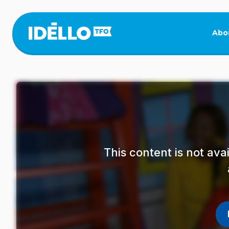
Skip
to
main
Abo
content
This content is not av