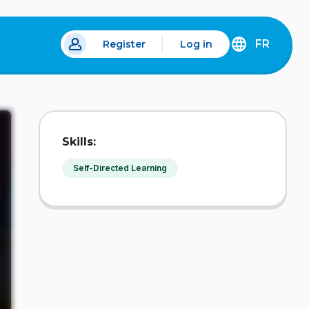
FR
Register
Log in
 a new tab.
DÉCOUVREZ
LA
VERSION
EN
FRANÇAIS
DU
Skills:
SITE
IDÉLLO.
Self-Directed Learning