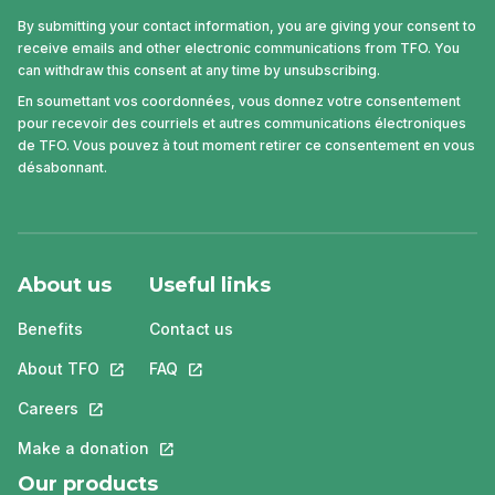
By submitting your contact information, you are giving your consent to
receive emails and other electronic communications from TFO. You
can withdraw this consent at any time by unsubscribing.
En soumettant vos coordonnées, vous donnez votre consentement
pour recevoir des courriels et autres communications électroniques
de TFO. Vous pouvez à tout moment retirer ce consentement en vous
désabonnant.
About us
Useful links
Benefits
Contact us
About TFO
This link will open in a new tab.
FAQ
This link will open in a new tab.
Careers
This link will open in a new tab.
Make a donation
This link will open in a new tab.
Our products