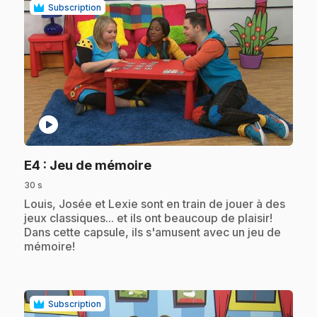
Subscription
play_circle
.
E4
: Jeu de mémoire
30 s
.
Louis, Josée et Lexie sont en train de jouer à des
jeux classiques... et ils ont beaucoup de plaisir!
Dans cette capsule, ils s'amusent avec un jeu de
mémoire!
Subscription