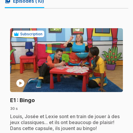
video_library
Episodes (
10
)
Subscription
play_circle
.
E1
: Bingo
30 s
.
Louis, Josée et Lexie sont en train de jouer à des
jeux classiques... et ils ont beaucoup de plaisir!
Dans cette capsule, ils jouent au bingo!