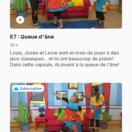
play_circle
.
E7
: Queue d'âne
32 s
.
Louis, Josée et Lexie sont en train de jouer à des
jeux classiques... et ils ont beaucoup de plaisir!
Dans cette capsule, ils jouent à la queue de l'âne!
Subscription