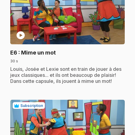
play_circle
.
E6
: Mime un mot
30 s
.
Louis, Josée et Lexie sont en train de jouer à des
jeux classiques... et ils ont beaucoup de plaisir!
Dans cette capsule, ils jouent à mime un mot!
Subscription