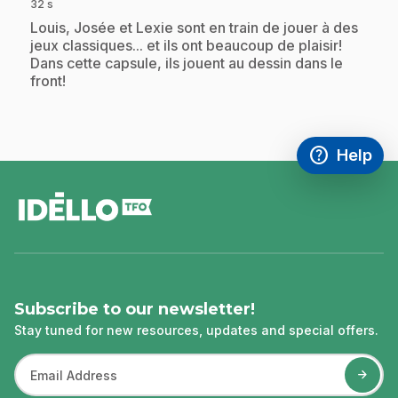
32 s
.
Louis, Josée et Lexie sont en train de jouer à des
jeux classiques... et ils ont beaucoup de plaisir!
Dans cette capsule, ils jouent au dessin dans le
front!
help
Help
Access FAQ
,This link w
footer
Subscribe to our newsletter!
Stay tuned for new resources, updates and special offers.