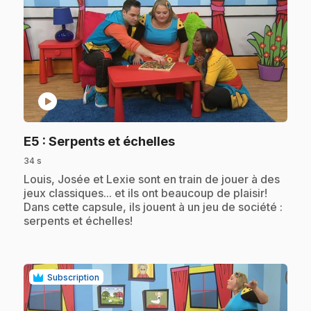
play_circle
.
E5
: Serpents et échelles
34 s
.
Louis, Josée et Lexie sont en train de jouer à des
jeux classiques... et ils ont beaucoup de plaisir!
Dans cette capsule, ils jouent à un jeu de société :
serpents et échelles!
Subscription