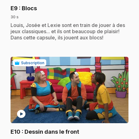
.
E9
: Blocs
30 s
.
Louis, Josée et Lexie sont en train de jouer à des
jeux classiques... et ils ont beaucoup de plaisir!
Dans cette capsule, ils jouent aux blocs!
Subscription
play_circle
.
E10
: Dessin dans le front