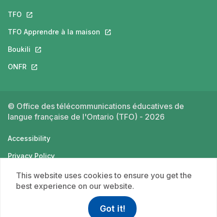
TFO
This link will open in a new tab.
TFO Apprendre à la maison
This link will open in a new tab.
Boukili
This link will open in a new tab.
ONFR
This link will open in a new tab.
© Office des télécommunications éducatives de
langue française de l'Ontario (TFO) - 2026
Accessibility
Privacy Policy
Terms of use
This website uses cookies to ensure you get the
best experience on our website.
Got it!