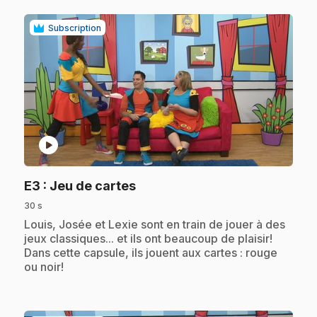
Subscription
play_circle
.
E3
: Jeu de cartes
30 s
.
Louis, Josée et Lexie sont en train de jouer à des
jeux classiques... et ils ont beaucoup de plaisir!
Dans cette capsule, ils jouent aux cartes : rouge
ou noir!