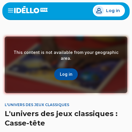
Skip
Log in
to
Open
the
main
menu
content
This content is not available from your geographic
area.
Log in
L'UNIVERS DES JEUX CLASSIQUES
L'univers des jeux classiques :
Casse-tête