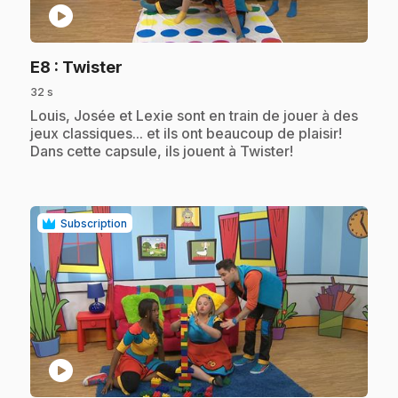
play_circle
.
E8
: Twister
32 s
.
Louis, Josée et Lexie sont en train de jouer à des
jeux classiques... et ils ont beaucoup de plaisir!
Dans cette capsule, ils jouent à Twister!
Subscription
play_circle