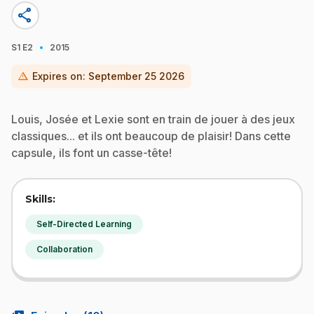
share
·
S1
E2
2015
warning
Expires on:
September 25 2026
Louis, Josée et Lexie sont en train de jouer à des jeux
classiques... et ils ont beaucoup de plaisir! Dans cette
capsule, ils font un casse-tête!
Skills:
Self-Directed Learning
Collaboration