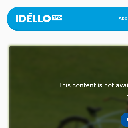
Skip
to
main
Abo
content
This content is not av