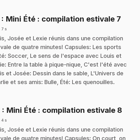
.
7
: Mini Été : compilation estivale 7
 7 s
is, Josée et Lexie réunis dans une compilation
ivale de quatre minutes! Capsules: Les sports
té: Soccer, Le sens de l'espace avec Louis et
ie: Entre la table à pique-nique, C'est l'été avec
is et Josée: Dessin dans le sable, L'Univers de
rlie et ses amis: Bulle, Été: Les quenouilles.
.
8
: Mini Été : compilation estivale 8
 4 s
is, Josée et Lexie réunis dans une compilation
ivale de quatre minutes! Capsules: On court, on