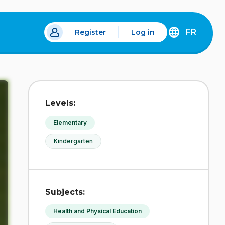
FR
Register
Log in
 a new tab.
DÉCOUVREZ
LA
VERSION
EN
FRANÇAIS
DU
Levels:
SITE
IDÉLLO.
Elementary
Kindergarten
Subjects:
Health and Physical Education