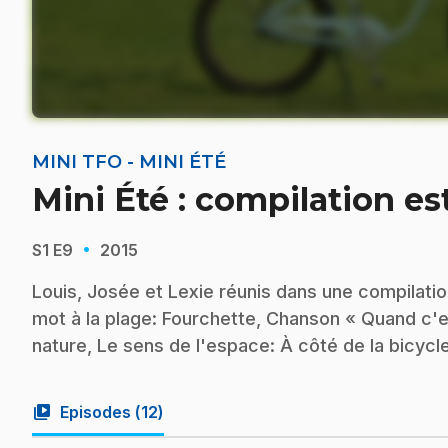
MINI TFO - MINI ÉTÉ
Mini Été : compilation est
·
S1
E9
2015
Louis, Josée et Lexie réunis dans une compilati
mot à la plage: Fourchette, Chanson « Quand c'es
nature, Le sens de l'espace: À côté de la bicycle
video_library
Episodes (
12
)