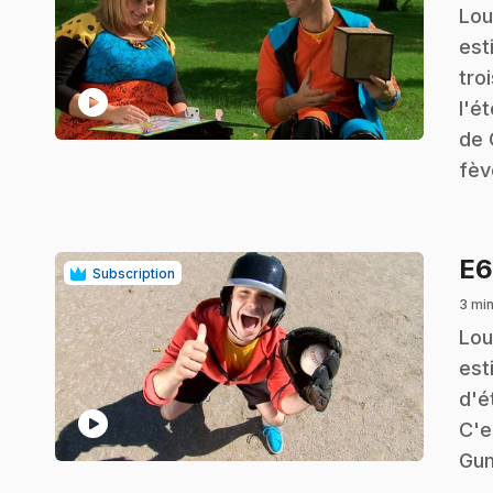
.
Lou
est
tro
play_circle
l'é
de 
fèv
E
Subscription
3 min
.
Lou
est
d'é
play_circle
C'e
Gum