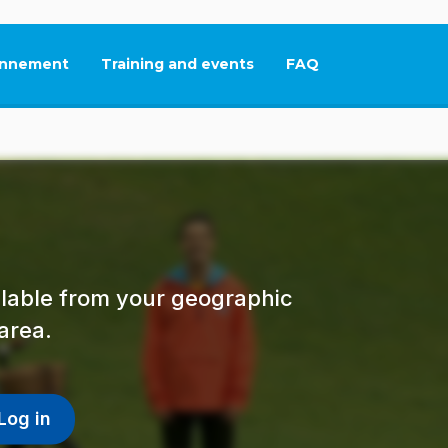
nnement
Training and events
FAQ
This link will open in
ailable from your geographic
area.
Log in