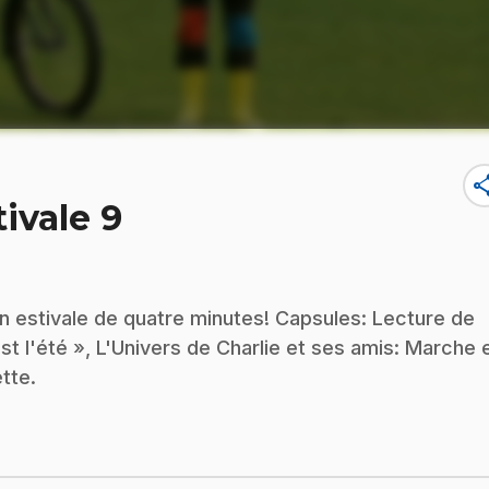
sha
ivale 9
on estivale de quatre minutes! Capsules: Lecture de
t l'été », L'Univers de Charlie et ses amis: Marche 
tte.