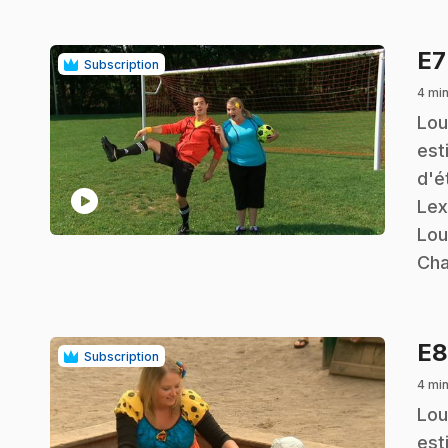
E
Subscription
4 min
.
Lou
est
d'é
play_circle
Lex
Lou
Cha
E
Subscription
4 min
.
Lou
est