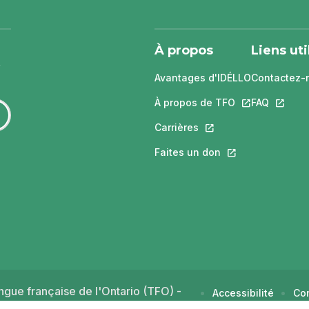
À propos
Liens uti
Avantages d'IDÉLLO
Contactez-
À propos de TFO
Ce lien s'ouvri
FAQ
Ce lien 
Carrières
Ce lien s'ouvrira dans
Faites un don
Ce lien s'ouvrira 
gue française de l'Ontario (TFO) -
Accessibilité
Con
d'u