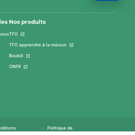
les
Nos produits
nous
TFO
Ce lien s'ouvrira dans un nouvel onglet.
ra dans un nouvel onglet.
s'ouvrira dans un nouvel onglet.
TFO apprendre à la maison
Ce lien s'ouvrira dans un nouvel
 un nouvel onglet.
Boukili
Ce lien s'ouvrira dans un nouvel onglet.
dans un nouvel onglet.
ONFR
Ce lien s'ouvrira dans un nouvel onglet.
ditions
Politique de
tilisation
confidentialité