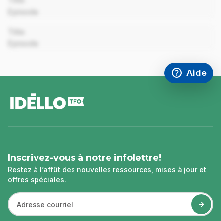
Title
Episode
00:00
Title
Episode
help
Aide
Accéder à l
,Ce lien s'
pied
de
page
Inscrivez-vous à notre infolettre!
Restez à l’affût des nouvelles ressources, mises à jour et
offres spéciales.