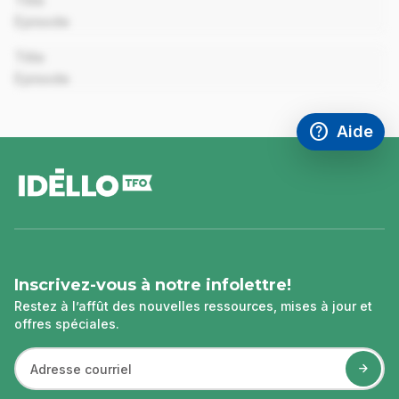
Title
Episode
00:00
Title
Episode
help
Aide
Accéder à l
,Ce lien s'
pied
de
page
Inscrivez-vous à notre infolettre!
Restez à l’affût des nouvelles ressources, mises à jour et
offres spéciales.