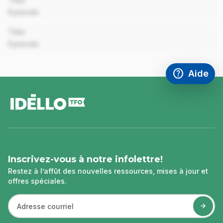
Title
Episode
00:00
Title
Episode
help
Aide
Accéder à l
,Ce lien s'
pied
de
page
Inscrivez-vous à notre infolettre!
Restez à l’affût des nouvelles ressources, mises à jour et
offres spéciales.