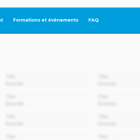
t
Formations et évènements
FAQ
Ce lien s'ouvrira dan
00:00
Title
Title
Episode
Episode
00:00
Title
Title
Episode
Episode
00:00
Title
Title
Episode
Episode
00:00
Title
Title