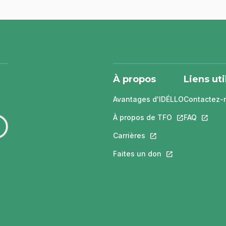
À propos
Liens uti
Avantages d'IDÉLLO
Contactez-
À propos de TFO
Ce lien s'ouvri
FAQ
Ce lien 
Carrières
Ce lien s'ouvrira dans
Faites un don
Ce lien s'ouvrira 