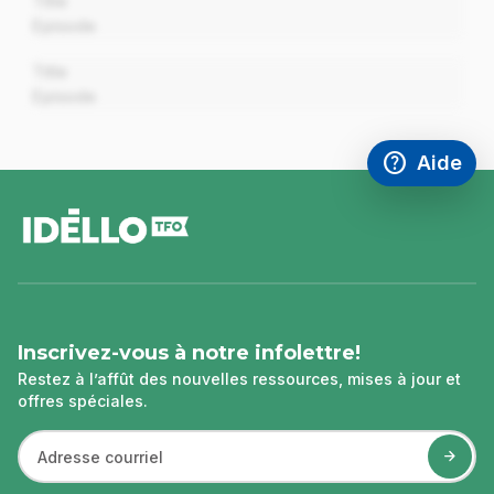
Title
Episode
00:00
Title
Episode
help
Aide
Accéder à l
,Ce lien s'
pied
de
page
Inscrivez-vous à notre infolettre!
Restez à l’affût des nouvelles ressources, mises à jour et
offres spéciales.