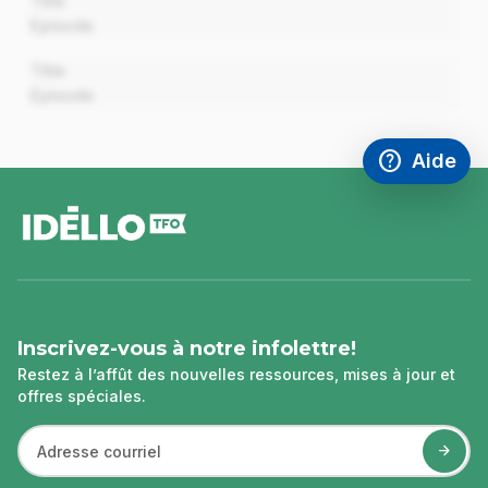
Title
Episode
00:00
Title
Episode
help
Aide
Accéder à l
,Ce lien s'
pied
de
page
Inscrivez-vous à notre infolettre!
Restez à l’affût des nouvelles ressources, mises à jour et
offres spéciales.