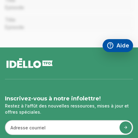
Title
Episode
00:00
Title
Episode
help
Aide
Accéder à l
,Ce lien s'
pied
de
page
Inscrivez-vous à notre infolettre!
Restez à l’affût des nouvelles ressources, mises à jour et
offres spéciales.