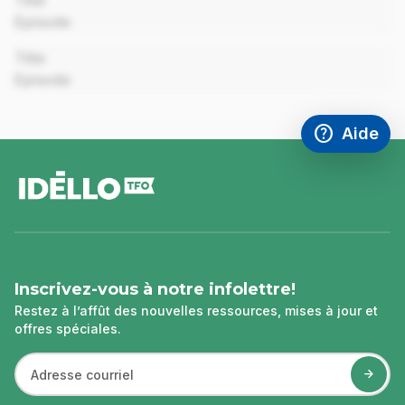
Title
Episode
00:00
Title
Episode
help
Aide
Accéder à l
,Ce lien s'
pied
de
page
Inscrivez-vous à notre infolettre!
Restez à l’affût des nouvelles ressources, mises à jour et
offres spéciales.