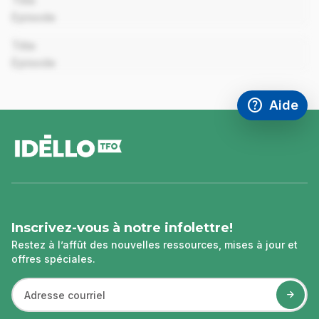
Title
Episode
00:00
Title
Episode
help
Aide
Accéder à l
,Ce lien s'
pied
de
page
Inscrivez-vous à notre infolettre!
Restez à l’affût des nouvelles ressources, mises à jour et
offres spéciales.