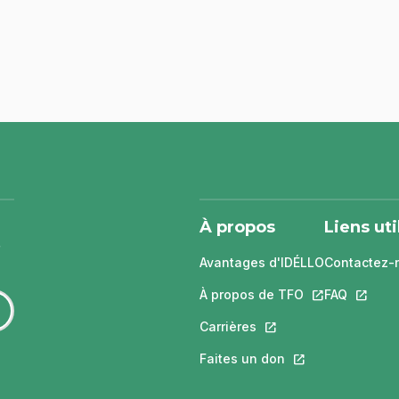
À propos
Liens uti
Avantages d'IDÉLLO
Contactez-
À propos de TFO
Ce lien s'ouvri
FAQ
Ce lien 
Carrières
Ce lien s'ouvrira dans
Faites un don
Ce lien s'ouvrira 