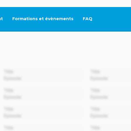
t
Formations et évènements
FAQ
Ce lien s'ouvrira dan
00:00
Title
Title
Episode
Episode
00:00
Title
Title
Episode
Episode
00:00
Title
Title
Episode
Episode
00:00
Title
Title