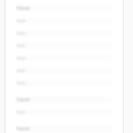
Facet
Item
Item
Item
Item
Item
Item
Facet
Item
Facet