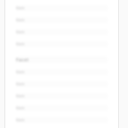
Item
Item
Item
Item
Facet
Item
Item
Item
Item
Item