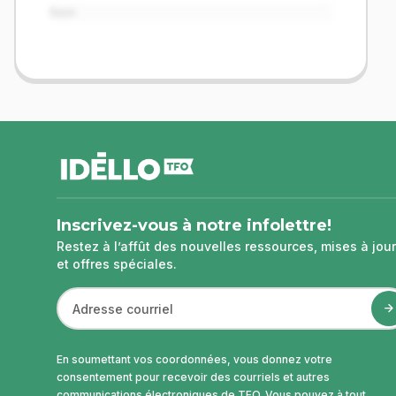
Item
pied
de
page
Inscrivez-vous à notre infolettre!
Restez à l’affût des nouvelles ressources, mises à jour
et offres spéciales.
En soumettant vos coordonnées, vous donnez votre
consentement pour recevoir des courriels et autres
communications électroniques de TFO. Vous pouvez à tout