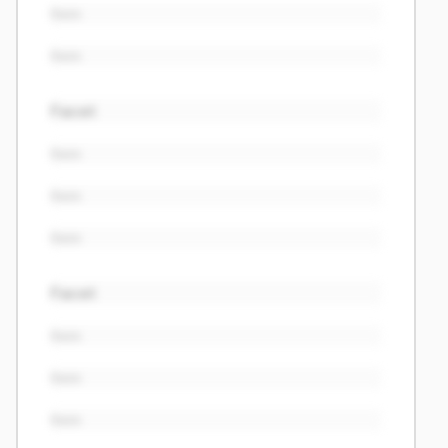
Item
Item
Facet
Item
Item
Item
Facet
Item
Item
Item