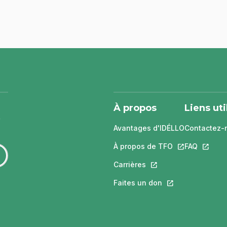
À propos
Liens uti
Avantages d'IDÉLLO
Contactez-
À propos de TFO
Ce lien s'ouvri
FAQ
Ce lien 
Carrières
Ce lien s'ouvrira dans
Faites un don
Ce lien s'ouvrira 