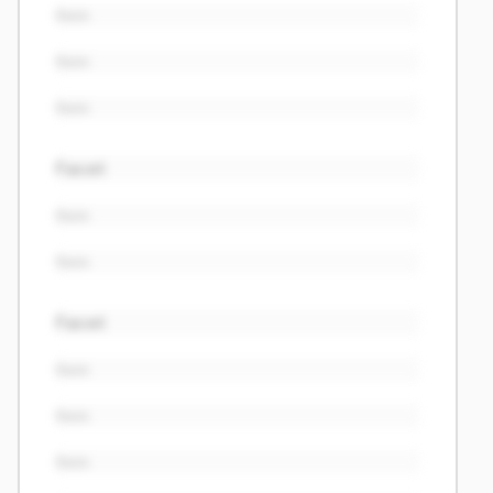
Item
Item
Item
Facet
Item
Item
Facet
Item
Item
Item