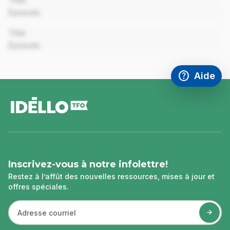
Title
Episode
00:00
Title
Episode
help
Aide
Accéder à l
,Ce lien s'
pied
de
page
Inscrivez-vous à notre infolettre!
Restez à l’affût des nouvelles ressources, mises à jour et
offres spéciales.