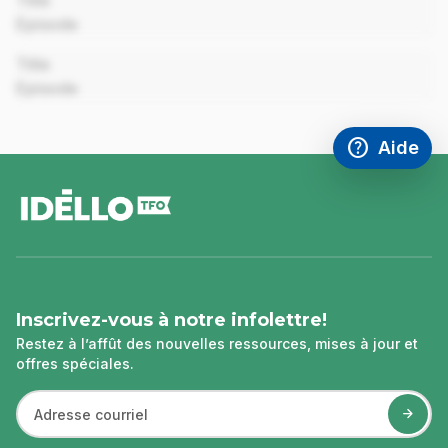
Title
Episode
00:00
Title
Episode
help
Aide
Accéder à l
,Ce lien s'
pied
de
page
Inscrivez-vous à notre infolettre!
Restez à l’affût des nouvelles ressources, mises à jour et
offres spéciales.