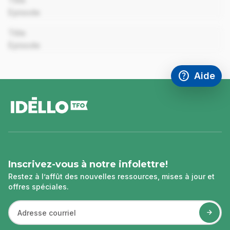
Title
Episode
00:00
Title
Episode
help
Aide
Accéder à l
,Ce lien s'
pied
de
page
Inscrivez-vous à notre infolettre!
Restez à l’affût des nouvelles ressources, mises à jour et
offres spéciales.