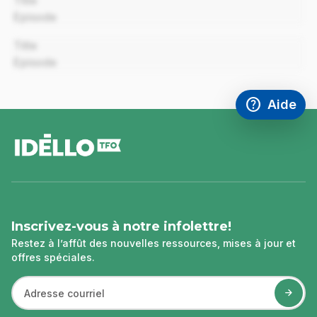
Title
Episode
00:00
Title
Episode
help
Aide
Accéder à l
,Ce lien s'
pied
de
page
Inscrivez-vous à notre infolettre!
Restez à l’affût des nouvelles ressources, mises à jour et
offres spéciales.