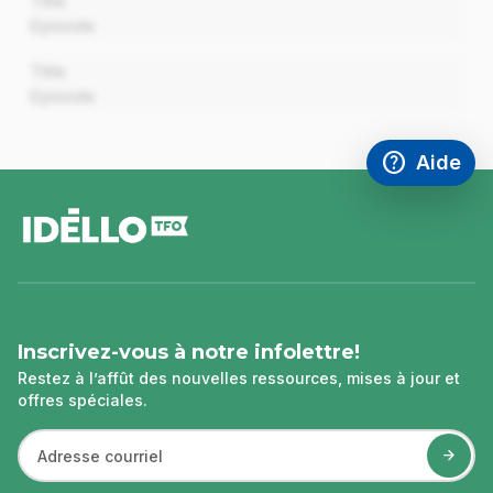
Title
Episode
00:00
Title
Episode
help
Aide
Accéder à l
,Ce lien s'
pied
de
page
Inscrivez-vous à notre infolettre!
Restez à l’affût des nouvelles ressources, mises à jour et
offres spéciales.