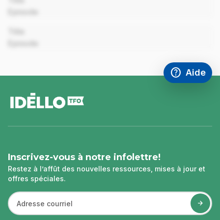
Title
Episode
00:00
Title
Episode
help
Aide
Accéder à l
,Ce lien s'
pied
de
page
Inscrivez-vous à notre infolettre!
Restez à l’affût des nouvelles ressources, mises à jour et
offres spéciales.