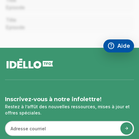
Title
Episode
00:00
Title
Episode
help
Aide
Accéder à l
,Ce lien s'
pied
de
page
Inscrivez-vous à notre infolettre!
Restez à l’affût des nouvelles ressources, mises à jour et
offres spéciales.