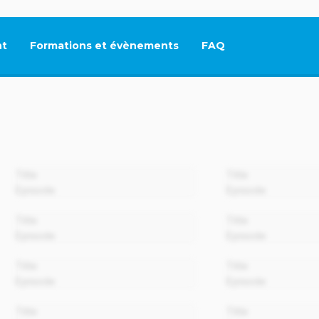
t
Formations et évènements
FAQ
Ce lien s'ouvrira dan
00:00
Title
Title
Episode
Episode
00:00
Title
Title
Episode
Episode
00:00
Title
Title
Episode
Episode
00:00
Title
Title