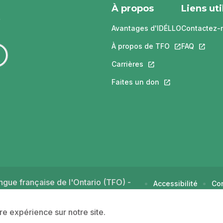
À propos
Liens uti
Avantages d'IDÉLLO
Contactez-
À propos de TFO
Ce lien s'ouvri
FAQ
Ce lien 
Carrières
Ce lien s'ouvrira dans
Faites un don
Ce lien s'ouvrira 
gue française de l'Ontario (TFO) -
Accessibilité
Con
d'u
ure expérience sur notre site.