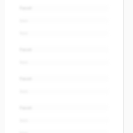
Facet
Item
Item
Facet
Item
Facet
Item
Facet
Item
Item