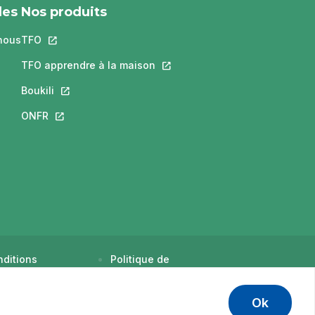
les
Nos produits
nous
TFO
Ce lien s'ouvrira dans un nouvel onglet.
ra dans un nouvel onglet.
s'ouvrira dans un nouvel onglet.
TFO apprendre à la maison
Ce lien s'ouvrira dans un nouvel
 un nouvel onglet.
Boukili
Ce lien s'ouvrira dans un nouvel onglet.
dans un nouvel onglet.
ONFR
Ce lien s'ouvrira dans un nouvel onglet.
ditions
Politique de
tilisation
confidentialité
Ok