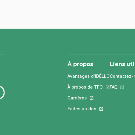
À propos
Liens uti
Avantages d'IDÉLLO
Contactez-
À propos de TFO
Ce lien s'ouvri
FAQ
Ce lien 
Carrières
Ce lien s'ouvrira dans
Faites un don
Ce lien s'ouvrira 