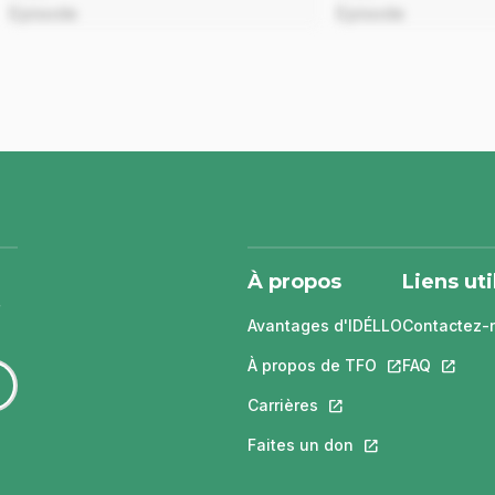
Episode
Episode
À propos
Liens uti
Avantages d'IDÉLLO
Contactez-
À propos de TFO
Ce lien s'ouvri
FAQ
Ce lien 
Carrières
Ce lien s'ouvrira dans
Faites un don
Ce lien s'ouvrira 