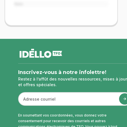
Item
pied
de
page
Inscrivez-vous à notre infolettre!
Restez à l’affût des nouvelles ressources, mises à jour
et offres spéciales.
En soumettant vos coordonnées, vous donnez votre
consentement pour recevoir des courriels et autres
communications électroniques de TFO. Vous pouvez à tout