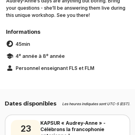
Audrey-Anne’s days are anything but boring. Bring
your questions - she’ll be answering them live during
this unique workshop. See you there!
Informations
45min
e
e
4
année à 8
année
Personnel enseignant FLS et FLM
Dates disponibles
Les heures indiquées sont UTC-5 (EST).
KAPSUR « Audrey-Anne » -
23
Célébrons la francophonie