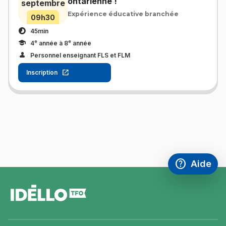
ontarienne !
septembre
Expérience éducative branchée
09h30
45min
e
e
4
année à 8
année
Personnel enseignant FLS et FLM
Inscription
help
Aide
Accéder à l
,Ce lien s'
pied
de
page