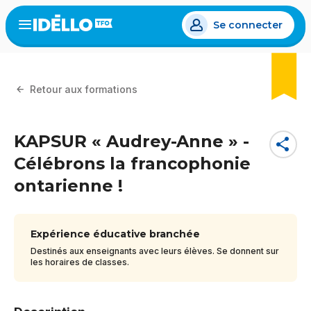
Aller
Se connecter
au
Open
the
contenu
menu
principal
Retour aux formations
KAPSUR « Audrey-Anne » -
share
Célébrons la francophonie
ontarienne !
Expérience éducative branchée
Destinés aux enseignants avec leurs élèves. Se donnent sur
les horaires de classes.