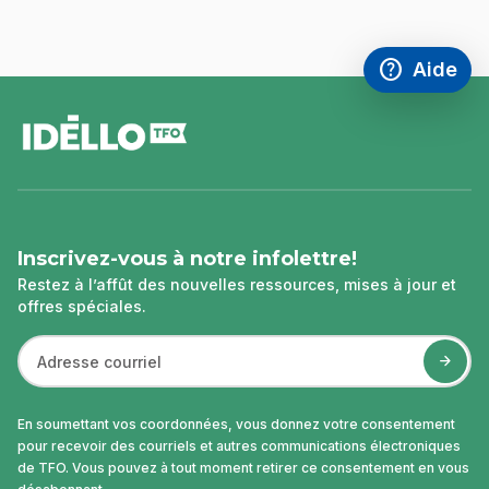
help
Aide
Accéder à l
,Ce lien s'
pied
de
page
Inscrivez-vous à notre infolettre!
Restez à l’affût des nouvelles ressources, mises à jour et
offres spéciales.
En soumettant vos coordonnées, vous donnez votre consentement
pour recevoir des courriels et autres communications électroniques
de TFO. Vous pouvez à tout moment retirer ce consentement en vous