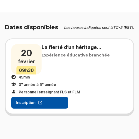
Dates disponibles
Les heures indiquées sont UTC-5 (EST).
La fierté d’un héritage...
20
Expérience éducative branchée
février
09h30
45min
e
e
3
année à 6
année
Personnel enseignant FLS et FLM
Inscription