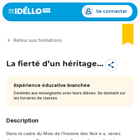
Aller
Se connecter
au
Open
the
contenu
menu
principal
Retour aux formations
La fierté d’un héritage...
share
Expérience éducative branchée
Destinés aux enseignants avec leurs élèves. Se donnent sur
les horaires de classes.
Description
Dans le cadre du Mois de l’histoire des Noir.e.s, venez