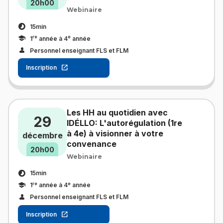
20h00
Webinaire
15min
re
e
1
année à 4
année
Personnel enseignant FLS et FLM
Inscription
Les HH au quotidien avec
29
IDÉLLO: L'autorégulation (1re
à 4e) à visionner à votre
décembre
convenance
20h00
Webinaire
15min
re
e
1
année à 4
année
Personnel enseignant FLS et FLM
Inscription