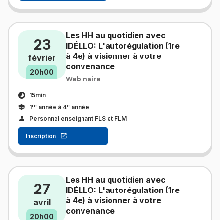
Les HH au quotidien avec
23
IDÉLLO: L'autorégulation (1re
à 4e) à visionner à votre
février
convenance
20h00
Webinaire
15min
re
e
1
année à 4
année
Personnel enseignant FLS et FLM
Inscription
Les HH au quotidien avec
27
IDÉLLO: L'autorégulation (1re
à 4e) à visionner à votre
avril
convenance
20h00