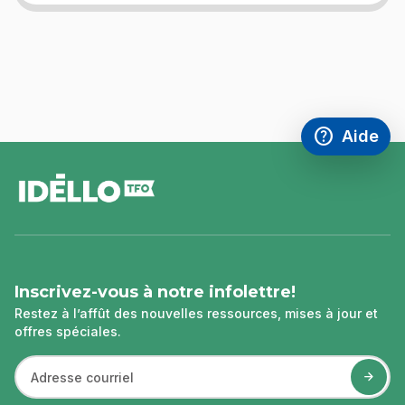
help
Aide
Accéder à l
,Ce lien s'
pied
de
page
Inscrivez-vous à notre infolettre!
Restez à l’affût des nouvelles ressources, mises à jour et
offres spéciales.