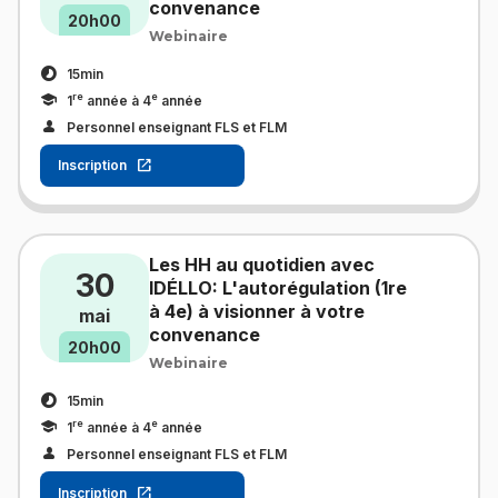
convenance
20h00
Webinaire
15min
re
e
1
année à 4
année
Personnel enseignant FLS et FLM
Inscription
Les HH au quotidien avec
30
IDÉLLO: L'autorégulation (1re
à 4e) à visionner à votre
mai
convenance
20h00
Webinaire
15min
re
e
1
année à 4
année
Personnel enseignant FLS et FLM
Inscription