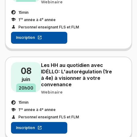
Webinaire
15min
re
e
1
année à 4
année
Personnel enseignant FLS et FLM
Inscription
Les HH au quotidien avec
08
IDÉLLO: L'autorégulation (1re
à 4e) à visionner à votre
juin
convenance
20h00
Webinaire
15min
re
e
1
année à 4
année
Personnel enseignant FLS et FLM
Inscription