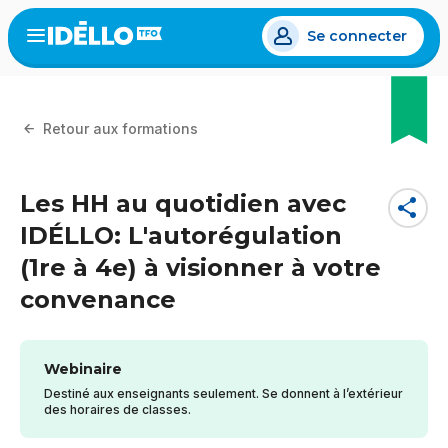
Aller
Se connecter
au
Open
the
contenu
menu
principal
Retour aux formations
Les HH au quotidien avec
share
IDÉLLO: L'autorégulation
(1re à 4e) à visionner à votre
convenance
Webinaire
Destiné aux enseignants seulement. Se donnent à l’extérieur
des horaires de classes.