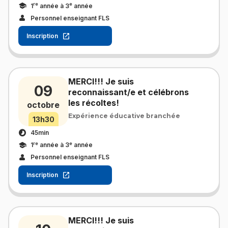
re
e
1
année à 3
année
Personnel enseignant FLS
Inscription
MERCI!!! Je suis
09
reconnaissant/e et célébrons
les récoltes!
octobre
Expérience éducative branchée
13h30
45min
re
e
1
année à 3
année
Personnel enseignant FLS
Inscription
MERCI!!! Je suis