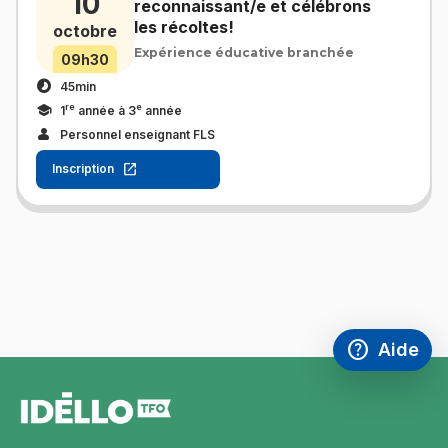
10
reconnaissant/e et célébrons
les récoltes!
octobre
Expérience éducative branchée
09h30
45min
re
e
1
année à 3
année
Personnel enseignant FLS
Inscription
help
Aide
Accéder à l
,Ce lien s'
pied
de