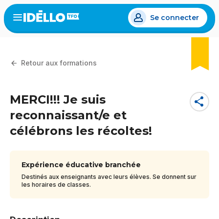
Aller
Se connecter
au
Open
the
contenu
menu
principal
Retour aux formations
MERCI!!! Je suis
share
reconnaissant/e et
célébrons les récoltes!
Expérience éducative branchée
Destinés aux enseignants avec leurs élèves. Se donnent sur
les horaires de classes.