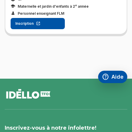
e
Maternelle et jardin d'enfants à 2
année
Personnel enseignant FLM
Inscription
help
Aide
Accéder à l
,Ce lien s'
pied
de
page
Inscrivez-vous à notre infolettre!