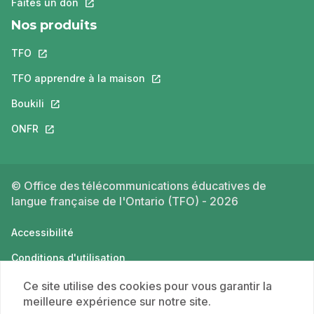
Faites un don
Ce lien s'ouvrira dans un nouvel onglet.
Nos produits
TFO
Ce lien s'ouvrira dans un nouvel onglet.
TFO apprendre à la maison
Ce lien s'ouvrira dans un nouvel o
Boukili
Ce lien s'ouvrira dans un nouvel onglet.
ONFR
Ce lien s'ouvrira dans un nouvel onglet.
© Office des télécommunications éducatives de
langue française de l'Ontario (TFO) - 2026
Accessibilité
Conditions d'utilisation
Politique de confidentialité
Ce site utilise des cookies pour vous garantir la
meilleure expérience sur notre site.