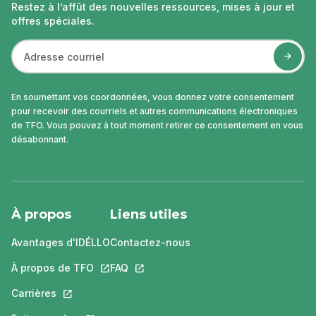
Restez à l’affût des nouvelles ressources, mises à jour et
offres spéciales.
En soumettant vos coordonnées, vous donnez votre consentement
pour recevoir des courriels et autres communications électroniques
de TFO. Vous pouvez à tout moment retirer ce consentement en vous
désabonnant.
À propos
Liens utiles
Avantages d'IDÉLLO
Contactez-nous
À propos de TFO
Ce lien s'ouvrira dans un nouvel onglet.
FAQ
Ce lien s'ouvrira dans un nouvel ongle
Carrières
Ce lien s'ouvrira dans un nouvel onglet.