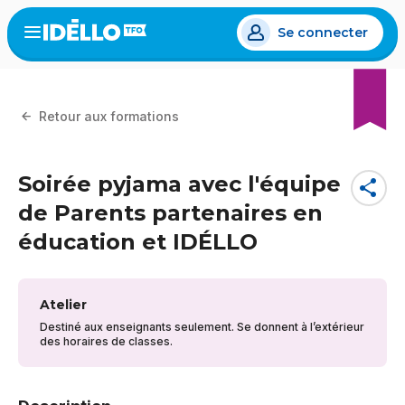
Aller
Se connecter
au
Open
the
contenu
menu
principal
Retour aux formations
Soirée pyjama avec l'équipe
share
de Parents partenaires en
éducation et IDÉLLO
Atelier
Destiné aux enseignants seulement. Se donnent à l’extérieur
des horaires de classes.