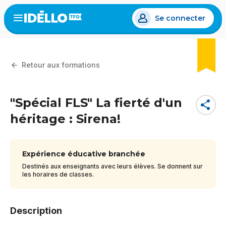
Aller
Se connecter
au
Open
the
contenu
menu
principal
Retour aux formations
"Spécial FLS" La fierté d'un
share
héritage : Sirena!
Expérience éducative branchée
Destinés aux enseignants avec leurs élèves. Se donnent sur
les horaires de classes.
Description