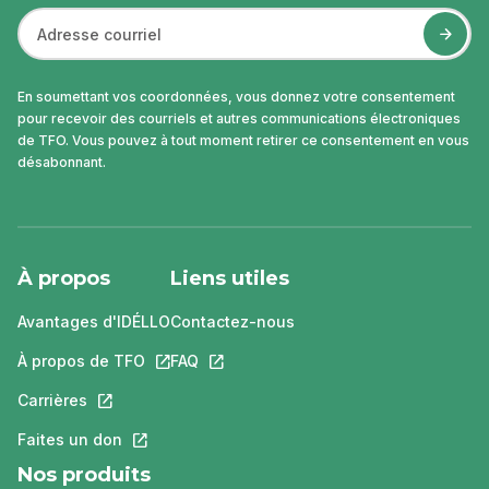
En soumettant vos coordonnées, vous donnez votre consentement
pour recevoir des courriels et autres communications électroniques
de TFO. Vous pouvez à tout moment retirer ce consentement en vous
désabonnant.
À propos
Liens utiles
Avantages d'IDÉLLO
Contactez-nous
À propos de TFO
Ce lien s'ouvrira dans un nouvel onglet.
FAQ
Ce lien s'ouvrira dans un nouvel ongle
Carrières
Ce lien s'ouvrira dans un nouvel onglet.
Faites un don
Ce lien s'ouvrira dans un nouvel onglet.
Nos produits