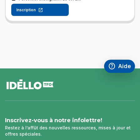
Inscription
help
Aide
Accéder à l
,Ce lien s'
pied
de
page
Inscrivez-vous à notre infolettre!
Restez à l’affût des nouvelles ressources, mises à jour et
offres spéciales.