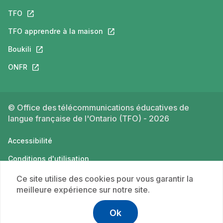
TFO
Ce lien s'ouvrira dans un nouvel onglet.
TFO apprendre à la maison
Ce lien s'ouvrira dans un nouvel o
Boukili
Ce lien s'ouvrira dans un nouvel onglet.
ONFR
Ce lien s'ouvrira dans un nouvel onglet.
© Office des télécommunications éducatives de
langue française de l'Ontario (TFO) - 2026
Accessibilité
Conditions d'utilisation
Politique de confidentialité
Ce site utilise des cookies pour vous garantir la
meilleure expérience sur notre site.
Ok