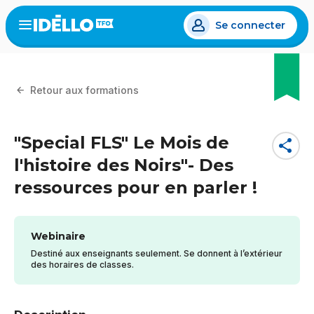
Aller
Se connecter
au
Open
the
contenu
menu
principal
Retour aux formations
"Special FLS" Le Mois de
share
l'histoire des Noirs"- Des
ressources pour en parler !
Webinaire
Destiné aux enseignants seulement. Se donnent à l’extérieur
des horaires de classes.