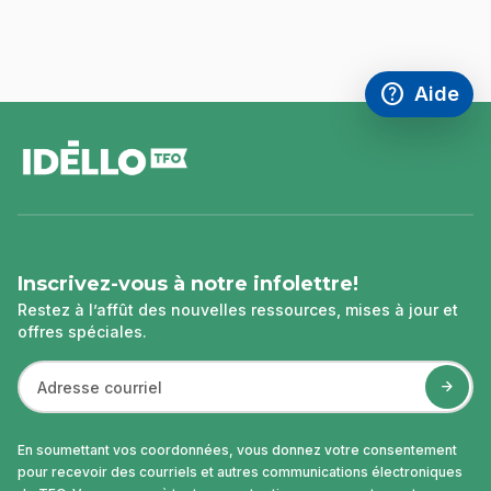
help
Aide
Accéder à l
,Ce lien s'
pied
de
page
Inscrivez-vous à notre infolettre!
Restez à l’affût des nouvelles ressources, mises à jour et
offres spéciales.
En soumettant vos coordonnées, vous donnez votre consentement
pour recevoir des courriels et autres communications électroniques