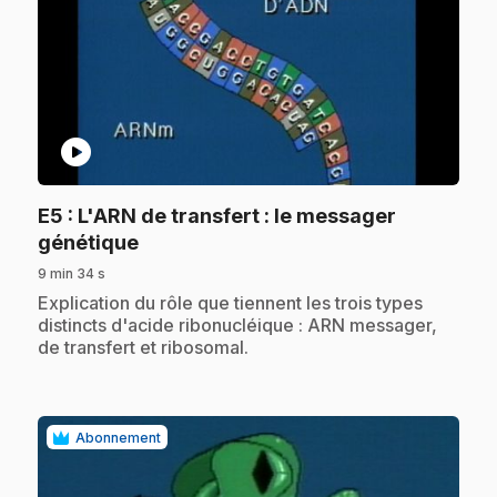
play_circle
E5
: L'ARN de transfert : le messager
.
génétique
9 min 34 s
.
Explication du rôle que tiennent les trois types
distincts d'acide ribonucléique : ARN messager,
de transfert et ribosomal.
Abonnement