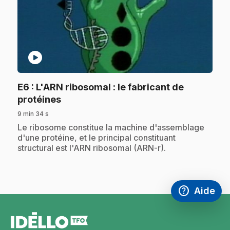
play_circle
E6
: L'ARN ribosomal : le fabricant de
.
protéines
9 min 34 s
.
Le ribosome constitue la machine d'assemblage
d'une protéine, et le principal constituant
structural est l'ARN ribosomal (ARN-r).
help
Aide
Accéder à l
,Ce lien s'
pied
de