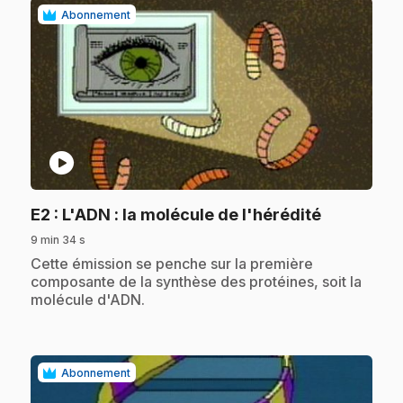
Abonnement
play_circle
.
E2
: L'ADN : la molécule de l'hérédité
9 min 34 s
.
Cette émission se penche sur la première
composante de la synthèse des protéines, soit la
molécule d'ADN.
Abonnement