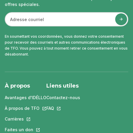
offres spéciales.
En soumettant vos coordonnées, vous donnez votre consentement
pour recevoir des courriels et autres communications électroniques
de TFO. Vous pouvez à tout moment retirer ce consentement en vous
désabonnant.
À propos
Liens utiles
Avantages d'IDÉLLO
Contactez-nous
À propos de TFO
Ce lien s'ouvrira dans un nouvel onglet.
FAQ
Ce lien s'ouvrira dans un nouvel ongle
Carrières
Ce lien s'ouvrira dans un nouvel onglet.
Faites un don
Ce lien s'ouvrira dans un nouvel onglet.