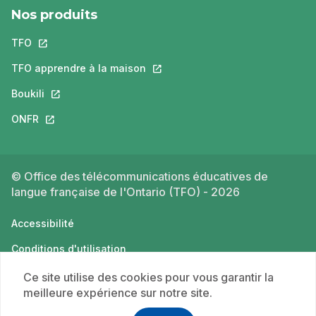
Nos produits
TFO
Ce lien s'ouvrira dans un nouvel onglet.
TFO apprendre à la maison
Ce lien s'ouvrira dans un nouvel o
Boukili
Ce lien s'ouvrira dans un nouvel onglet.
ONFR
Ce lien s'ouvrira dans un nouvel onglet.
© Office des télécommunications éducatives de
langue française de l'Ontario (TFO) - 2026
Accessibilité
Conditions d'utilisation
Politique de confidentialité
Ce site utilise des cookies pour vous garantir la
meilleure expérience sur notre site.