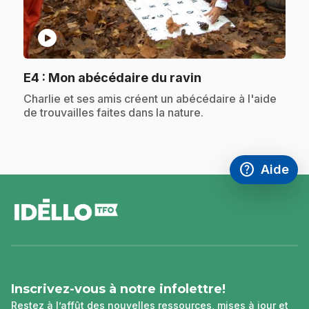
play_circle
.
E4
: Mon abécédaire du ravin
.
Charlie et ses amis créent un abécédaire à l'aide
de trouvailles faites dans la nature.
help
Aide
Accéder à l
,Ce lien s'
pied
de
page
Inscrivez-vous à notre infolettre!
Restez à l’affût des nouvelles ressources, mises à jour et