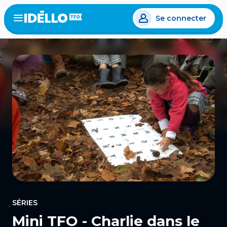
Aller
Se connecter
au
Open
the
contenu
menu
principal
SÉRIES
Mini TFO - Charlie dans le