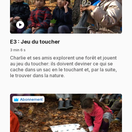
play_circle
.
E3
: Jeu du toucher
3 min 6 s
.
Charlie et ses amis explorent une forêt et jouent
au jeu du toucher: ils doivent deviner ce qui se
cache dans un sac en le touchant et, par la suite,
le trouver dans la nature.
Abonnement