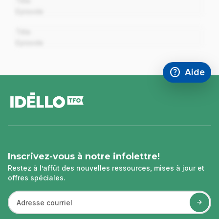
Title
Episode
00:00
Title
Episode
help
Aide
Accéder à l
,Ce lien s'
pied
de
page
Inscrivez-vous à notre infolettre!
Restez à l’affût des nouvelles ressources, mises à jour et
offres spéciales.