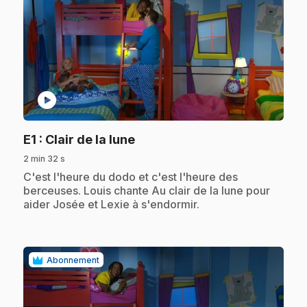
play_circle
.
E1
: Clair de la lune
2 min 32 s
.
C'est l'heure du dodo et c'est l'heure des
berceuses. Louis chante Au clair de la lune pour
aider Josée et Lexie à s'endormir.
Abonnement