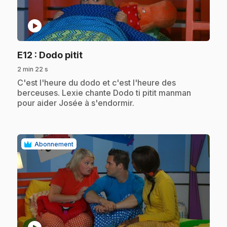
play_circle
.
E12
: Dodo pitit
2 min 22 s
.
C'est l'heure du dodo et c'est l'heure des
berceuses. Lexie chante Dodo ti pitit manman
pour aider Josée à s'endormir.
Abonnement