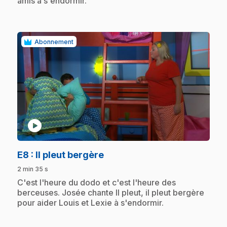
amis à s'endormir.
Abonnement
play_circle
.
E8
: Il pleut bergère
2 min 35 s
.
C'est l'heure du dodo et c'est l'heure des
berceuses. Josée chante Il pleut, il pleut bergère
pour aider Louis et Lexie à s'endormir.