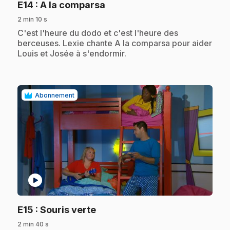
.
E14
: A la comparsa
2 min 10 s
.
C'est l'heure du dodo et c'est l'heure des
berceuses. Lexie chante A la comparsa pour aider
Louis et Josée à s'endormir.
Abonnement
play_circle
.
E15
: Souris verte
2 min 40 s