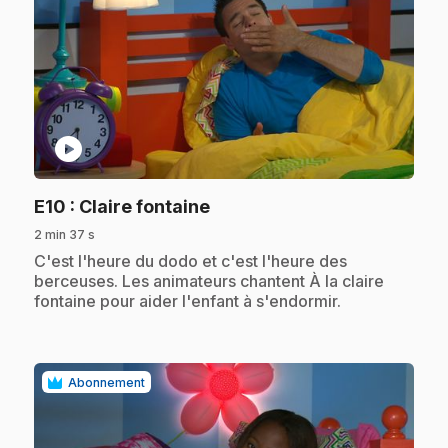
play_circle
.
E10
: Claire fontaine
2 min 37 s
.
C'est l'heure du dodo et c'est l'heure des
berceuses. Les animateurs chantent À la claire
fontaine pour aider l'enfant à s'endormir.
Abonnement