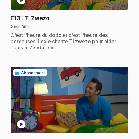
play_circle
.
E13
: Ti Zwezo
2 min 30 s
.
C'est l'heure du dodo et c'est l'heure des
berceuses. Lexie chante Ti zwezo pour aider
Louis à s'endormir.
Abonnement
play_circle