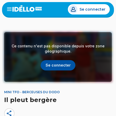
Aller
Se connecter
au
Open
the
contenu
menu
principal
Ce contenu n'est pas disponible depuis votre zone
géographique.
Se connecter
MINI TFO - BERCEUSES DU DODO
Il pleut bergère
share