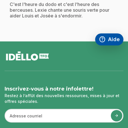
.
C'est l'heure du dodo et c'est l'heure des
berceuses. Lexie chante une souris verte pour
aider Louis et Josée à s'endormir.
help
Aide
Accéder à l
,Ce lien s'
pied
de
page
Inscrivez-vous à notre infolettre!
Restez à l’affût des nouvelles ressources, mises à jour et
offres spéciales.