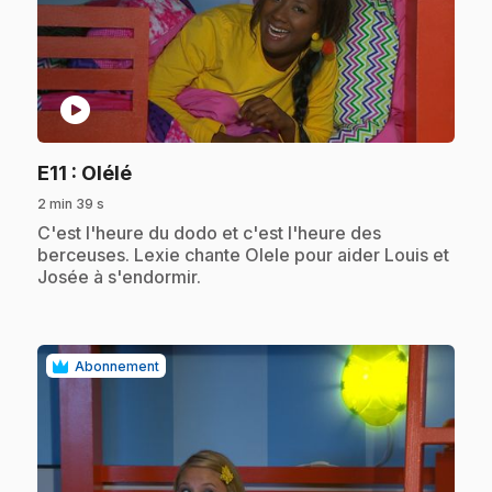
play_circle
.
E11
: Olélé
2 min 39 s
.
C'est l'heure du dodo et c'est l'heure des
berceuses. Lexie chante Olele pour aider Louis et
Josée à s'endormir.
Abonnement