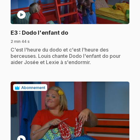
play_circle
.
E3
: Dodo l'enfant do
2 min 44 s
.
C'est l'heure du dodo et c'est l'heure des
berceuses. Louis chante Dodo l'enfant do pour
aider Josée et Lexie à s'endormir.
Abonnement
play_circle