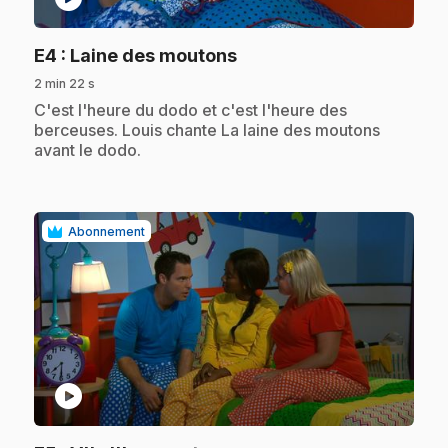
.
E4
: Laine des moutons
2 min 22 s
.
C'est l'heure du dodo et c'est l'heure des
berceuses. Louis chante La laine des moutons
avant le dodo.
Abonnement
play_circle