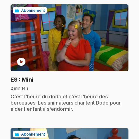
Abonnement
play_circle
.
E9
: Mini
2 min 14 s
.
C'est l'heure du dodo et c'est l'heure des
berceuses. Les animateurs chantent Dodo pour
aider l'enfant à s'endormir.
Abonnement