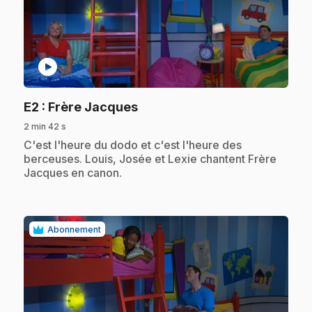
play_circle
.
E2
: Frère Jacques
2 min 42 s
.
C'est l'heure du dodo et c'est l'heure des
berceuses. Louis, Josée et Lexie chantent Frère
Jacques en canon.
Abonnement