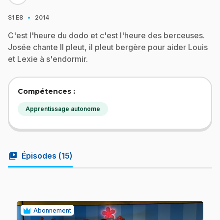
·
S1
E8
2014
C'est l'heure du dodo et c'est l'heure des berceuses.
Josée chante Il pleut, il pleut bergère pour aider Louis
et Lexie à s'endormir.
Compétences :
Apprentissage autonome
video_library
Épisodes (
15
)
Abonnement