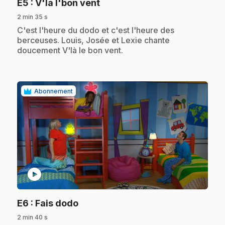
.
E5
: V'la l'bon vent
2 min 35 s
.
C'est l'heure du dodo et c'est l'heure des
berceuses. Louis, Josée et Lexie chante
doucement V'là le bon vent.
Abonnement
play_circle
.
E6
: Fais dodo
2 min 40 s