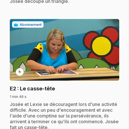
Josée découpe un triangle.
Abonnement
play_circle
.
E2
: Le casse-tête
1 min 46 s
.
Josée et Lexie se découragent lors d'une activité
difficile. Avec un peu d'encouragement et avec
l'aide d'une comptine sur la persévérance, ils
arrivent à terminer ce qu'ils ont commencé. Josée
fait un casse-tête.