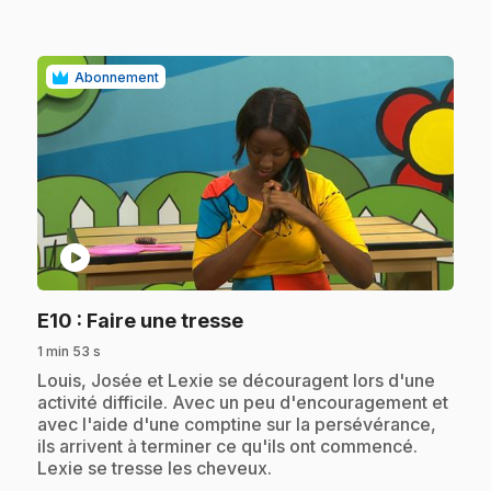
Abonnement
play_circle
.
E10
: Faire une tresse
1 min 53 s
.
Louis, Josée et Lexie se découragent lors d'une
activité difficile. Avec un peu d'encouragement et
avec l'aide d'une comptine sur la persévérance,
ils arrivent à terminer ce qu'ils ont commencé.
Lexie se tresse les cheveux.