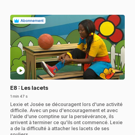
Abonnement
play_circle
.
E8
: Les lacets
1 min 47 s
.
Lexie et Josée se découragent lors d'une activité
difficile. Avec un peu d'encouragement et avec
l'aide d'une comptine sur la persévérance, ils
arrivent à terminer ce qu'ils ont commencé. Lexie
a de la difficulté à attacher les lacets de ses
souliers.