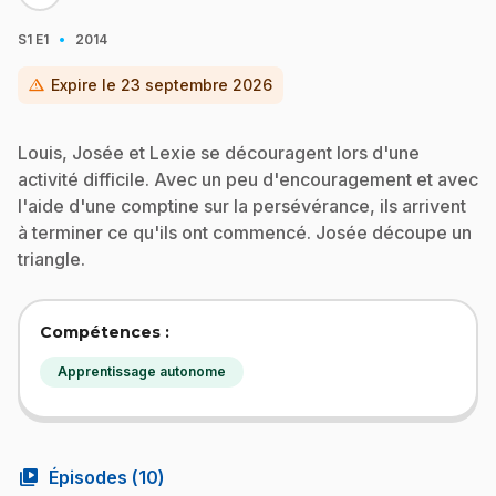
·
S1
E1
2014
warning
Expire le
23 septembre 2026
Louis, Josée et Lexie se découragent lors d'une
activité difficile. Avec un peu d'encouragement et avec
l'aide d'une comptine sur la persévérance, ils arrivent
à terminer ce qu'ils ont commencé. Josée découpe un
triangle.
Compétences :
Apprentissage autonome
video_library
Épisodes (
10
)