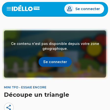
Aller
Se connecter
au
Open
the
contenu
menu
principal
Ce contenu n'est pas disponible depuis votre zone
géographique.
Se connecter
MINI TFO - ESSAIE ENCORE
Découpe un triangle
share