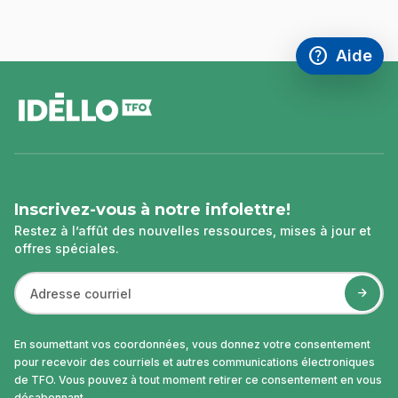
help
Aide
Accéder à l
,Ce lien s'
pied
de
page
Inscrivez-vous à notre infolettre!
Restez à l’affût des nouvelles ressources, mises à jour et
offres spéciales.
En soumettant vos coordonnées, vous donnez votre consentement
pour recevoir des courriels et autres communications électroniques
de TFO. Vous pouvez à tout moment retirer ce consentement en vous
désabonnant.