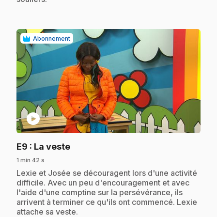
Abonnement
play_circle
.
E9
: La veste
1 min 42 s
.
Lexie et Josée se découragent lors d'une activité
difficile. Avec un peu d'encouragement et avec
l'aide d'une comptine sur la persévérance, ils
arrivent à terminer ce qu'ils ont commencé. Lexie
attache sa veste.