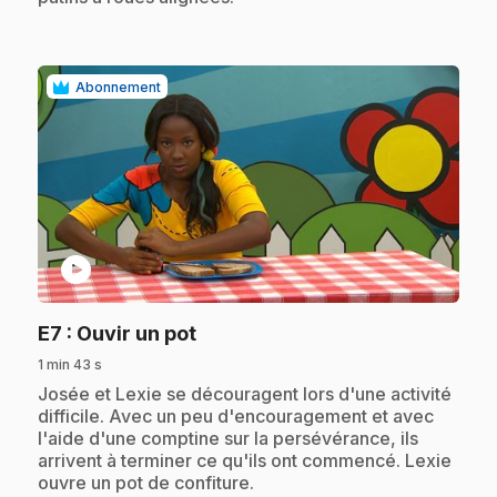
Abonnement
play_circle
.
E7
: Ouvir un pot
1 min 43 s
.
Josée et Lexie se découragent lors d'une activité
difficile. Avec un peu d'encouragement et avec
l'aide d'une comptine sur la persévérance, ils
arrivent à terminer ce qu'ils ont commencé. Lexie
ouvre un pot de confiture.