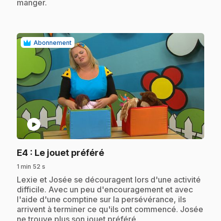
manger.
Abonnement
play_circle
.
E4
: Le jouet préféré
1 min 52 s
.
Lexie et Josée se découragent lors d'une activité
difficile. Avec un peu d'encouragement et avec
l'aide d'une comptine sur la persévérance, ils
arrivent à terminer ce qu'ils ont commencé. Josée
ne trouve plus son jouet préféré.