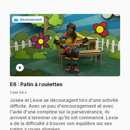
Abonnement
play_circle
.
E6
: Patin à roulettes
1 min 54 s
.
Josée et Lexie se découragent lors d'une activité
difficile. Avec un peu d'encouragement et avec
l'aide d'une comptine sur la persévérance, ils
arrivent à terminer ce qu'ils ont commencé. Lexie
a de la difficulté à trouver son équilibre sur ses
patins à roues alignées.